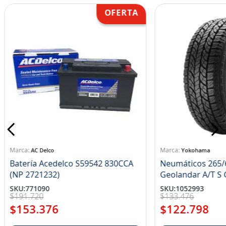
AC Delco
Yokohama
Batería Acedelco S59542 830CCA
Neumáticos 265/
(NP 2721232)
Ge
SKU
:
771090
SKU
:
1052993
$
191
.
720
$
133
.
476
$
153
.
376
$
122
.
798