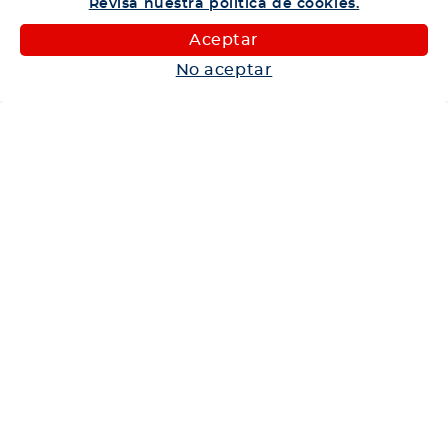
Revisa nuestra política de cookies.
Camiones
Aceptar
Maquinaria
No aceptar
Autos
Neumáticos
Shop
Corporativo
Ética corporativa
Trabaja con nosotros
Política Sistema Gestión Integrado
Hablemos
600 360 6200
Centro de Ayuda
Medios de Pago