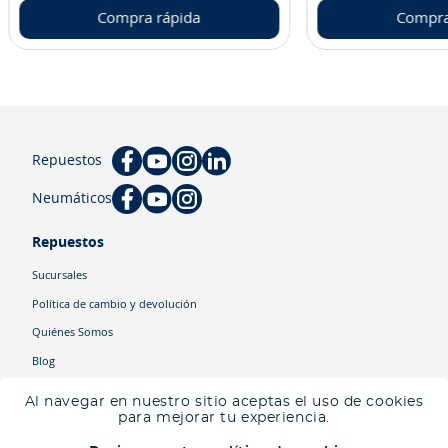
Compra rápida
Compra
Repuestos
Neumáticos
Repuestos
Sucursales
Política de cambio y devolución
Quiénes Somos
Blog
Cyber
Al navegar en nuestro sitio aceptas el uso de cookies
Ingresa tu ubicación para ver los productos disponibles en tu zona
.
para mejorar tu experiencia.
Descartar
Ingresar mi ubicación
Categorías