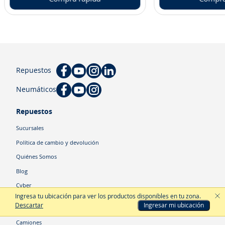
Repuestos
Neumáticos
Repuestos
Sucursales
Política de cambio y devolución
Quiénes Somos
Blog
Cyber
Ingresa tu ubicación para ver los productos disponibles en tu zona
.
Descartar
Ingresar mi ubicación
Categorías
Camiones