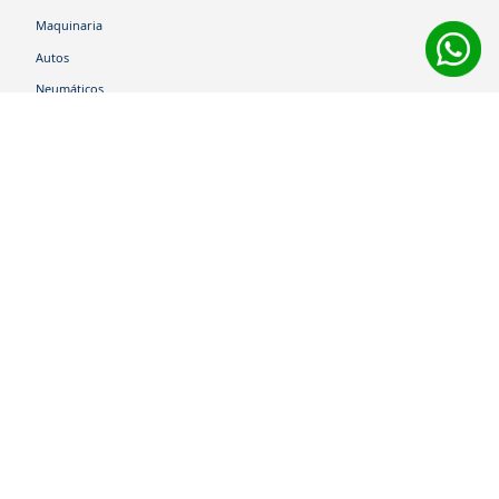
Maquinaria
Autos
Neumáticos
Shop
Corporativo
Ética corporativa
Trabaja con nosotros
Política Sistema Gestión Integrado
Hablemos
600 360 6200
Centro de Ayuda
Medios de Pago