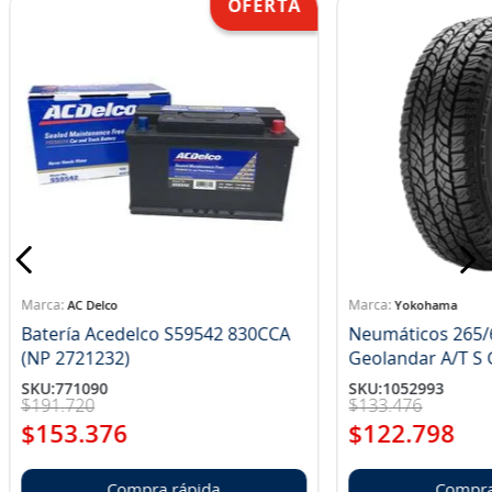
AC Delco
Yokohama
Batería Acedelco S59542 830CCA
Neumáticos 265/
(NP 2721232)
Ge
SKU
:
771090
SKU
:
1052993
$
191
.
720
$
133
.
476
$
153
.
376
$
122
.
798
Compra rápida
Compra