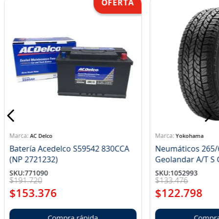
AC Delco
Yokohama
Batería Acedelco S59542 830CCA
Neumáticos 265/
(NP 2721232)
Ge
SKU
:
771090
SKU
:
1052993
$
191
.
720
$
133
.
476
$
153
.
376
$
122
.
798
Compra rápida
Compra