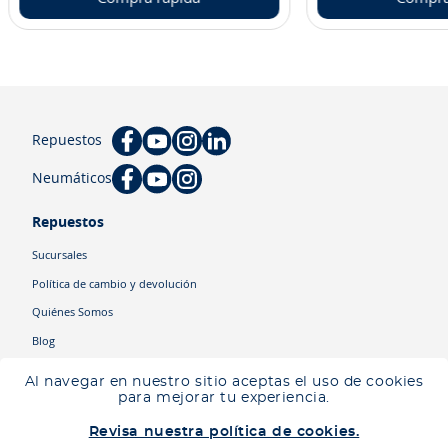
Repuestos
Neumáticos
Repuestos
Sucursales
Política de cambio y devolución
Quiénes Somos
Blog
Cyber
Al navegar en nuestro sitio aceptas el uso de cookies
Ingresa tu ubicación para ver los productos disponibles en tu zona
.
para mejorar tu experiencia.
Descartar
Ingresar mi ubicación
Categorías
Revisa nuestra política de cookies.
Camiones