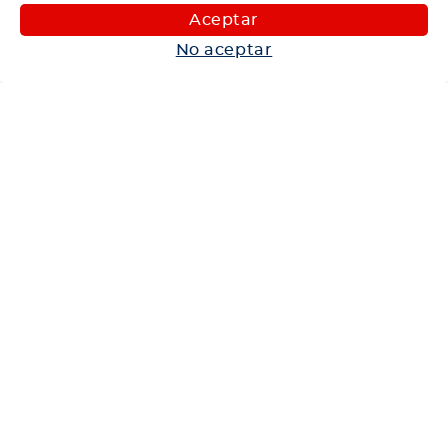
Aceptar
Maquinaria
No aceptar
Autos
Neumáticos
Shop
Corporativo
Ética corporativa
Trabaja con nosotros
Política Sistema Gestión Integrado
Hablemos
600 360 6200
Centro de Ayuda
Medios de Pago