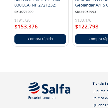
830CCA (NP 2721232)
Geo
SKU
:
771090
SKU
:
1052993
$
191
.
720
$
133
.
476
$
153
.
376
$
122
.
798
Compra rápida
Compra ráp
Tienda Sa
Sucursal
Encuéntranos en
Política 
Quiénes 