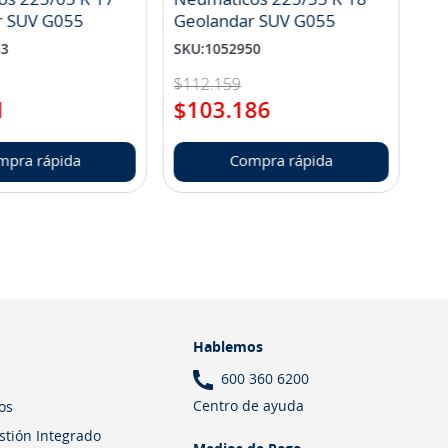
r SUV G055
Geolandar SUV G055
83
SKU
:
1052950
$
112
.
159
1
$
103
.
186
mpra rápida
Compra rápida
Hablemos
600 360 6200
Centro de ayuda
os
estión Integrado