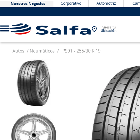
Corporativo
Automotriz
Cam
Nuestros Negocios
Ingresa tu
Ubicación
Autos
Neumáticos
PS91 - 255/30 R 19
TÉRMINOS MÁS BUSCADOS
1
.
bateria
2
.
neumáticos
3
.
westlake
4
.
yokohama
5
.
jockey
6
.
215
7
.
chevrolet