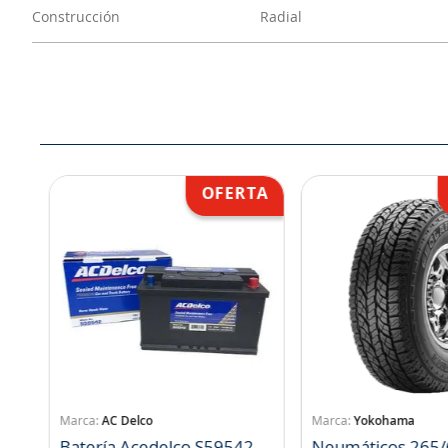
Construcción
Radial
AC Delco
Yokohama
Batería Acedelco S59542
Neumáticos 265/