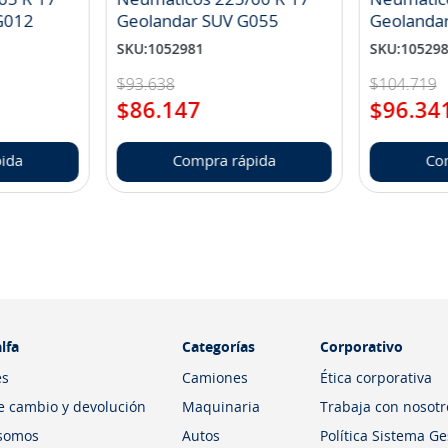
landar A/T S G012
Geolandar SUV G055
Geolanda
SKU
:
1052981
SKU
:
10529
$
93
.
638
$
104
.
719
$
86
.
147
$
96
.
34
ida
Compra rápida
Co
lfa
Categorías
Corporativo
es
Camiones
Ética corporativa
de cambio y devolución
Maquinaria
Trabaja con nosotr
somos
Autos
Política Sistema G