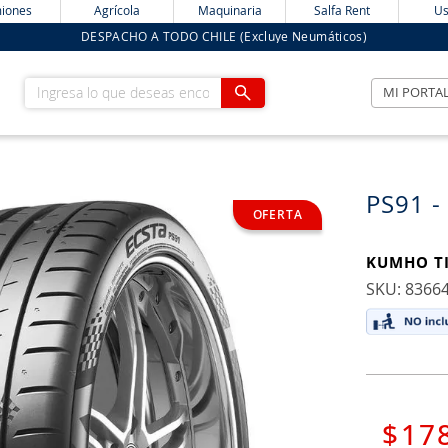
iones
Agrícola
Maquinaria
Salfa Rent
Us
DESPACHO A TODO CHILE (Excluye Neumáticos)
Ingresa lo que deseas encontrar
MI PORTA
PS91 -
KUMHO T
:
8366
$
17