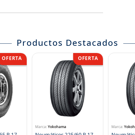
Productos Destacados
Yokohama
Yoko
65 R 17
Neumáticos 225/60 R 17
Neumátic