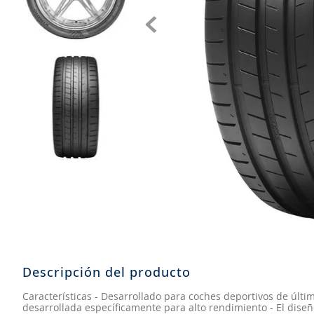
8
.
john deere
9
.
aceite
10
.
jockey john deere
Descripción del producto
Características - Desarrollado para coches deportivos de úl
desarrollada específicamente para alto rendimiento - El diseñ