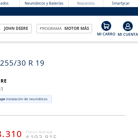
ados
Neumáticos y Baterías
Repuestos
Smartycar
L
JOHN DEERE
PROGRAMA
MOTOR MÁS
 255/30 R 19
IRE
41
8
.
310