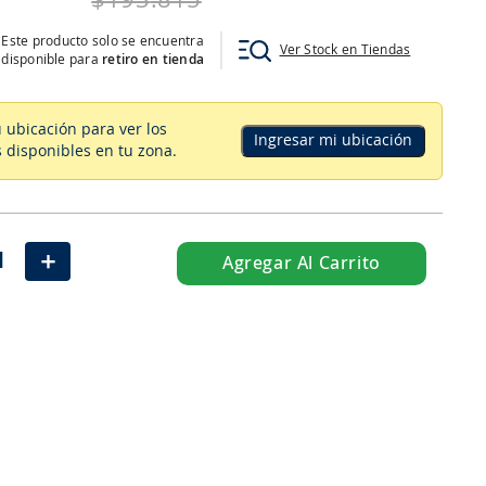
$
193
.
815
Este producto solo se encuentra
Ver Stock en Tiendas
disponible para
retiro en tienda
u ubicación para ver los
Ingresar mi ubicación
 disponibles en tu zona
.
＋
Agregar Al Carrito