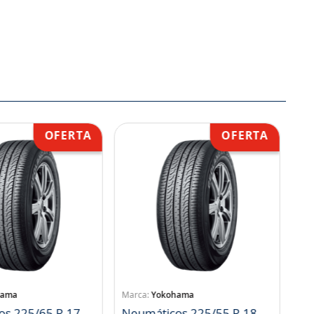
hama
Yokohama
os 225/65 R 17
Neumáticos 225/55 R 18