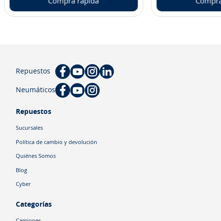
Compra rápida
Compra
Repuestos
Neumáticos
Repuestos
Sucursales
Política de cambio y devolución
Quiénes Somos
Blog
Cyber
Categorías
Camiones