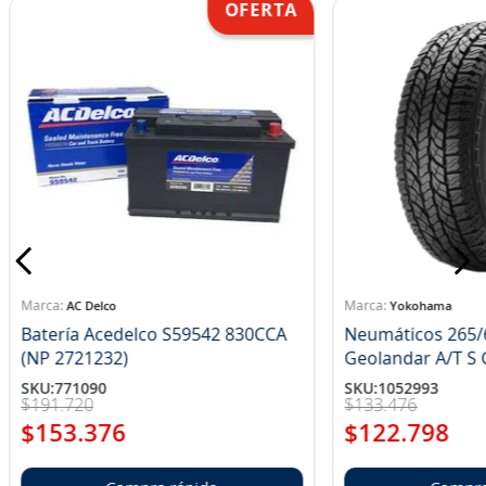
AC Delco
Yokohama
Batería Acedelco S59542 830CCA
Neumáticos 265/
(NP 2721232)
Ge
SKU
:
771090
SKU
:
1052993
$
191
.
720
$
133
.
476
$
153
.
376
$
122
.
798