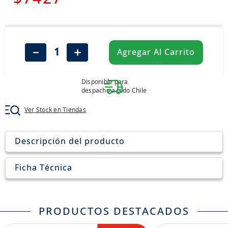
7
.
john deere
8
.
aceite
9
.
255
－
＋
Agregar Al Carrito
10
.
neumáticos 235
Disponible para
despacho a todo Chile
Ver Stock en Tiendas
Descripción del producto
Ficha Técnica
PRODUCTOS DESTACADOS