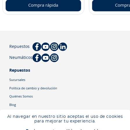
Compra rápida
Compra
Repuestos
Neumáticos
Repuestos
Sucursales
Política de cambio y devolución
Quiénes Somos
Blog
Cyber
Al navegar en nuestro sitio aceptas el uso de cookies
Ingresa tu ubicación para ver los productos disponibles en tu zona
.
para mejorar tu experiencia.
Descartar
Ingresar mi ubicación
Categorías