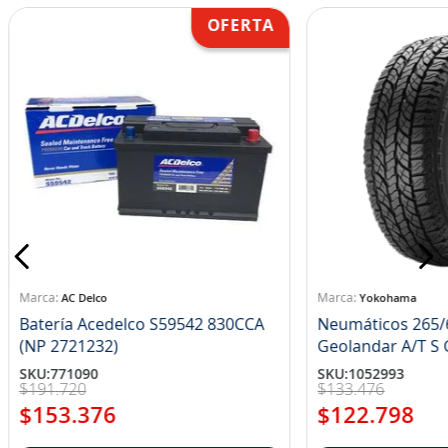
AC Delco
Yokohama
Batería Acedelco S59542 830CCA
Neumáticos 265/
(NP 2721232)
Ge
SKU
:
771090
SKU
:
1052993
$
191
.
720
$
133
.
476
$
153
.
376
$
122
.
798