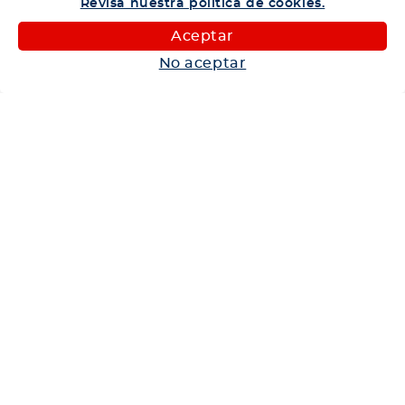
Revisa nuestra política de cookies.
Camiones
Aceptar
Maquinaria
No aceptar
Autos
Neumáticos
Shop
Corporativo
Ética corporativa
Trabaja con nosotros
Política Sistema Gestión Integrado
Hablemos
600 360 6200
Centro de Ayuda
Medios de Pago