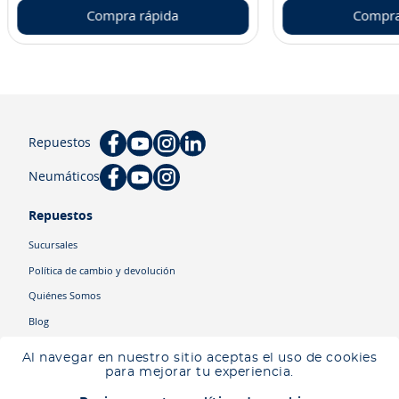
Compra rápida
Compra
Repuestos
Neumáticos
Repuestos
Sucursales
Política de cambio y devolución
Quiénes Somos
Blog
Cyber
Al navegar en nuestro sitio aceptas el uso de cookies
Ingresa tu ubicación para ver los productos disponibles en tu zona
.
para mejorar tu experiencia.
Descartar
Ingresar mi ubicación
Categorías