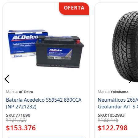
AC Delco
Yokohama
Batería Acedelco S59542 830CCA
Neumáticos 265/
(NP 2721232)
Ge
SKU
:
771090
SKU
:
1052993
$
191
.
720
$
133
.
476
$
153
.
376
$
122
.
798