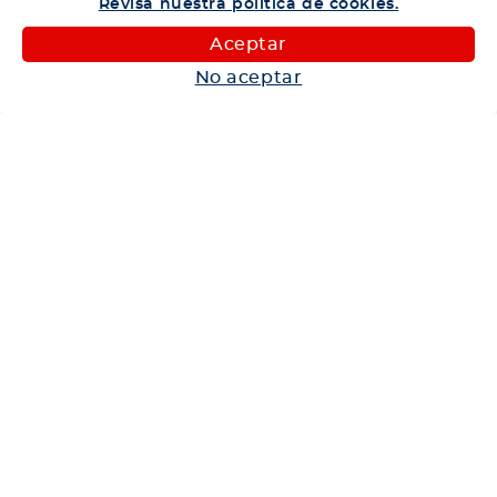
Revisa nuestra política de cookies.
Camiones
Aceptar
Maquinaria
No aceptar
Autos
Neumáticos
Shop
Corporativo
Ética corporativa
Trabaja con nosotros
Política Sistema Gestión Integrado
Hablemos
600 360 6200
Centro de Ayuda
Medios de Pago