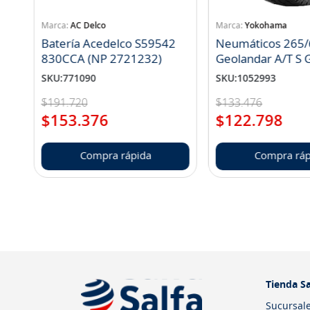
AC Delco
Yokohama
Batería Acedelco S59542
Neumáticos 265/
830CCA (NP 2721232)
Geo
SKU
:
771090
SKU
:
1052993
$
191
.
720
$
133
.
476
$
153
.
376
$
122
.
798
Compra rápida
Compra ráp
Tienda Sa
Sucursal