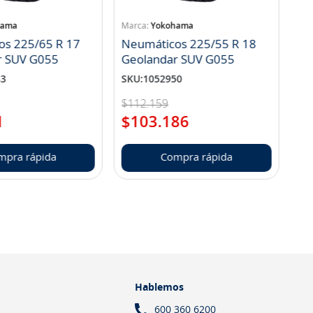
hama
Yokohama
os 225/65 R 17
Neumáticos 225/55 R 18
r SUV G055
Geolandar SUV G055
83
SKU
:
1052950
$
112
.
159
1
$
103
.
186
mpra rápida
Compra rápida
Hablemos
600 360 6200