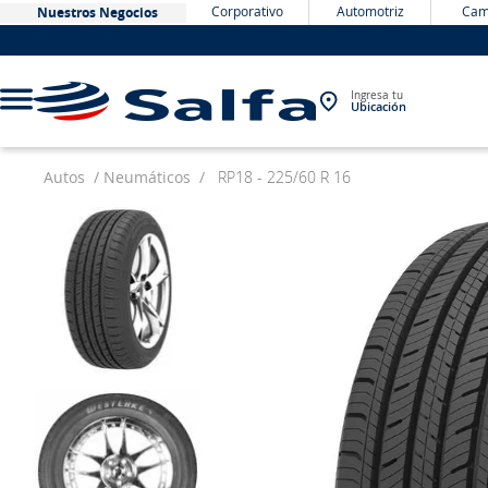
Corporativo
Automotriz
Cam
Nuestros Negocios
Ingresa tu
Ubicación
Autos
Neumáticos
RP18 - 225/60 R 16
TÉRMINOS MÁS BUSCADOS
1
.
bateria
2
.
neumáticos
3
.
westlake
4
.
yokohama
5
.
jockey
6
.
215
7
.
chevrolet