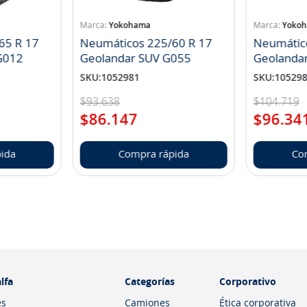
Yokohama
Yoko
65 R 17
Neumáticos 225/60 R 17
Neumátic
landar A/T S G012
Geolandar SUV G055
Geolanda
SKU
:
1052981
SKU
:
10529
$
93
.
638
$
104
.
719
$
86
.
147
$
96
.
34
ida
Compra rápida
Co
lfa
Categorías
Corporativo
es
Camiones
Ética corporativa