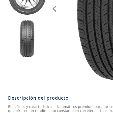
8
.
john deere
9
.
aceite
10
.
jockey john deere
Descripción del producto
Beneficios y características - Neumáticos premium para turism
que ofrecen un rendimiento constante en carretera. - La est