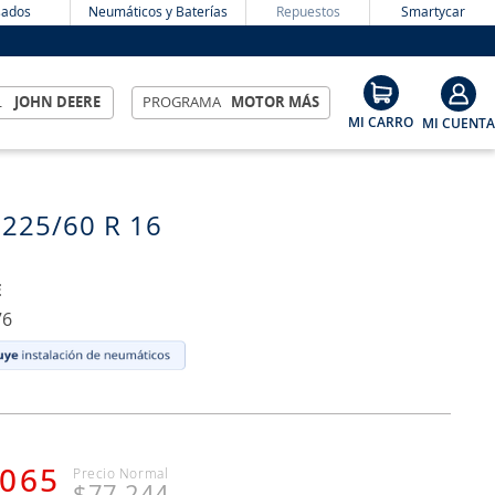
ados
Neumáticos y Baterías
Repuestos
Smartycar
L
JOHN DEERE
PROGRAMA
MOTOR MÁS
 225/60 R 16
E
76
065