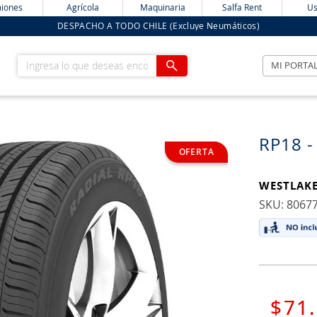
iones
Agrícola
Maquinaria
Salfa Rent
Us
DESPACHO A TODO CHILE (Excluye Neumáticos)
Ingresa lo que deseas encontrar
MI PORTA
RP18 -
WESTLAK
:
8067
$
71
.