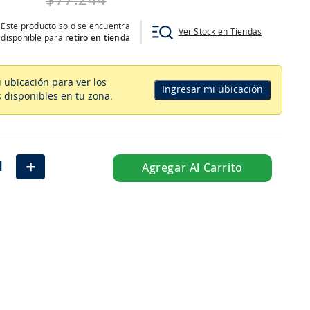
$
77
.
244
Este producto solo se encuentra
Ver Stock en Tiendas
disponible para
retiro en tienda
u ubicación para ver los
Ingresar mi ubicación
 disponibles en tu zona
.
＋
Agregar Al Carrito