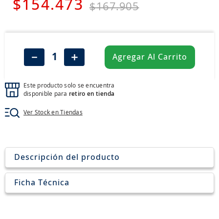
$
7
.
154
chevrolet
.
473
$
167
.
905
8
.
john deere
9
.
aceite
10
.
jockey john deere
－
＋
Agregar Al Carrito
Este producto solo se encuentra
disponible para
retiro en tienda
Ver Stock en Tiendas
Descripción del producto
Ficha Técnica