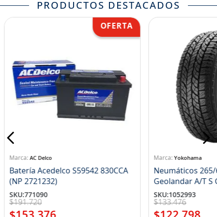
PRODUCTOS DESTACADOS
AC Delco
Yokohama
Batería Acedelco S59542 830CCA
Neumáticos 265/
(NP 2721232)
Ge
SKU
:
771090
SKU
:
1052993
$
191
.
720
$
133
.
476
$
153
.
376
$
122
.
798