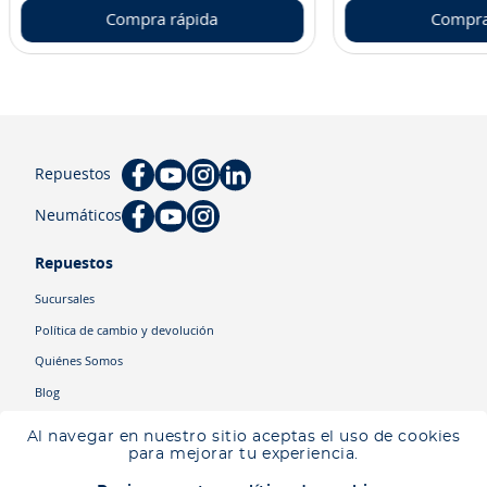
Compra rápida
Compra
Repuestos
Neumáticos
Repuestos
Sucursales
Política de cambio y devolución
Quiénes Somos
Blog
Cyber
Al navegar en nuestro sitio aceptas el uso de cookies
Ingresa tu ubicación para ver los productos disponibles en tu zona
.
para mejorar tu experiencia.
Descartar
Ingresar mi ubicación
Categorías