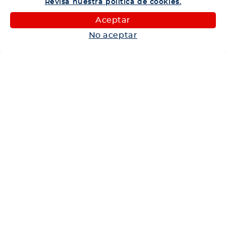
Revisa nuestra política de cookies.
Camiones
Aceptar
Maquinaria
No aceptar
Autos
Neumáticos
Shop
Corporativo
Ética corporativa
Trabaja con nosotros
Política Sistema Gestión Integrado
Hablemos
600 360 6200
Centro de Ayuda
Medios de Pago