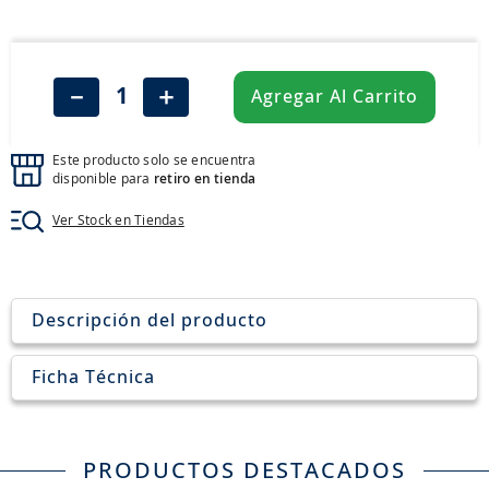
8
.
john deere
9
.
aceite
10
.
jockey john deere
－
＋
Agregar Al Carrito
Este producto solo se encuentra
disponible para
retiro en tienda
Ver Stock en Tiendas
Descripción del producto
Ficha Técnica
PRODUCTOS DESTACADOS