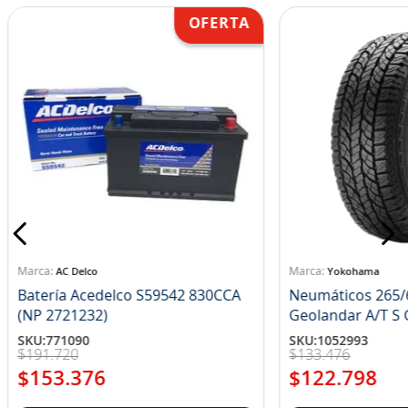
AC Delco
Yokohama
Batería Acedelco S59542 830CCA
Neumáticos 265/
(NP 2721232)
Ge
SKU
:
771090
SKU
:
1052993
$
191
.
720
$
133
.
476
$
153
.
376
$
122
.
798