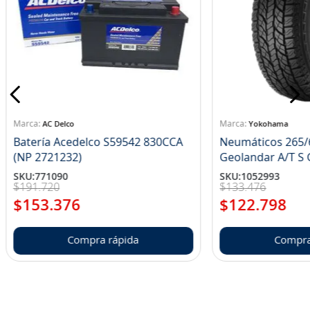
AC Delco
Yokohama
Batería Acedelco S59542 830CCA
Neumáticos 265/
(NP 2721232)
Ge
SKU
:
771090
SKU
:
1052993
$
191
.
720
$
133
.
476
$
153
.
376
$
122
.
798
Compra rápida
Compra