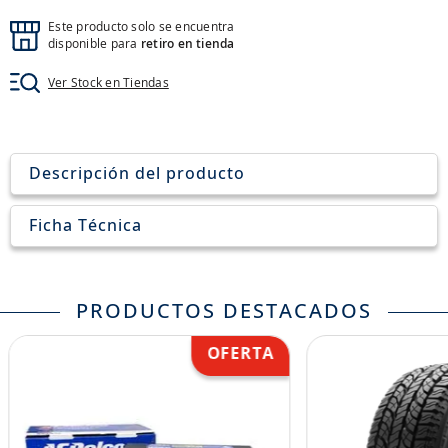
8
.
john deere
Este producto solo se encuentra
9
.
disponible para
aceite
retiro en tienda
10
.
jockey john deere
Ver Stock en Tiendas
Descripción del producto
Ficha Técnica
PRODUCTOS DESTACADOS