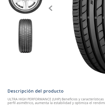
8
.
john deere
9
.
aceite
10
.
jockey john deere
Descripción del producto
ULTRA HIGH PERFORMANCE (UHP) Beneficios y características
perfil asimétrico, aumenta la estabilidad y optimiza el rendi