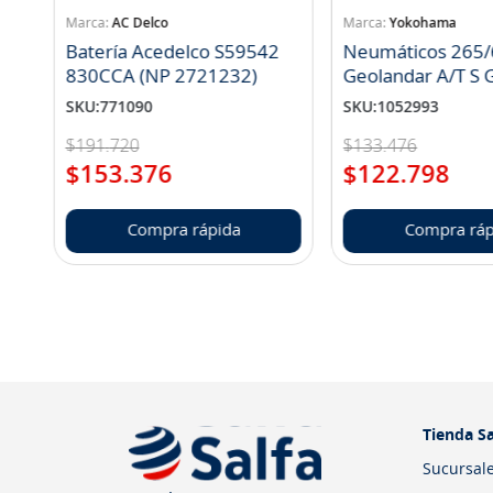
AC Delco
Yokohama
Batería Acedelco S59542
Neumáticos 265/
830CCA (NP 2721232)
Geo
SKU
:
771090
SKU
:
1052993
$
191
.
720
$
133
.
476
$
153
.
376
$
122
.
798
Compra rápida
Compra ráp
Tienda Sa
Sucursal