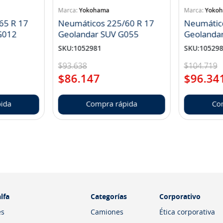
Yokohama
Yoko
65 R 17
Neumáticos 225/60 R 17
Neumátic
landar A/T S G012
Geolandar SUV G055
Geolanda
SKU
:
1052981
SKU
:
10529
$
93
.
638
$
104
.
719
$
86
.
147
$
96
.
34
ida
Compra rápida
Co
lfa
Categorías
Corporativo
es
Camiones
Ética corporativa