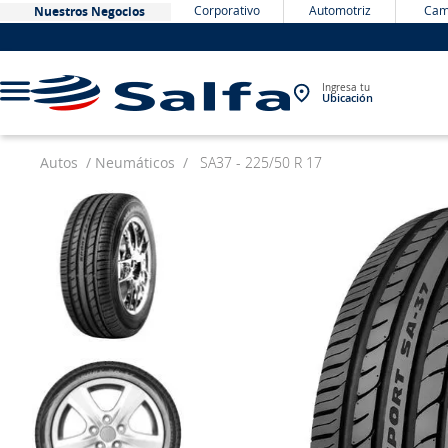
Corporativo
Automotriz
Cam
Nuestros Negocios
Ingresa tu
Ubicación
Autos
Neumáticos
SA37 - 225/50 R 17
TÉRMINOS MÁS BUSCADOS
1
.
bateria
2
.
neumáticos
3
.
westlake
4
.
yokohama
5
.
jockey
6
.
215
7
.
chevrolet