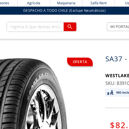
iones
Agrícola
Maquinaria
Salfa Rent
Us
DESPACHO A TODO CHILE (Excluye Neumáticos)
Ingresa lo que deseas encontrar
MI PORTA
SA37 -
WESTLAK
:
8391
$
82
.