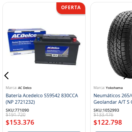
AC Delco
Yokohama
Batería Acedelco S59542 830CCA
Neumáticos 265/
(NP 2721232)
Ge
SKU
:
771090
SKU
:
1052993
$
191
.
720
$
133
.
476
$
153
.
376
$
122
.
798