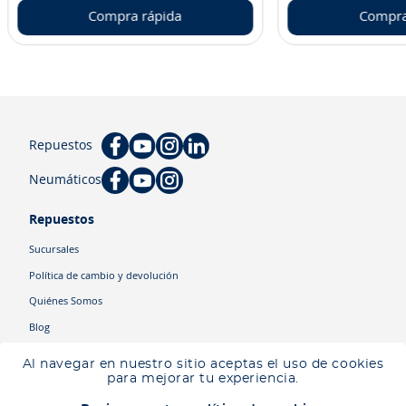
Compra rápida
Compra
Repuestos
Neumáticos
Repuestos
Sucursales
Política de cambio y devolución
Quiénes Somos
Blog
Cyber
Al navegar en nuestro sitio aceptas el uso de cookies
Ingresa tu ubicación para ver los productos disponibles en tu zona
.
para mejorar tu experiencia.
Descartar
Ingresar mi ubicación
Categorías