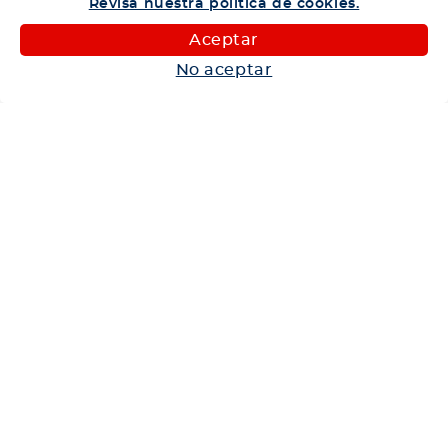
Revisa nuestra política de cookies.
Camiones
Aceptar
Maquinaria
No aceptar
Autos
Neumáticos
Shop
Corporativo
Ética corporativa
Trabaja con nosotros
Política Sistema Gestión Integrado
Hablemos
600 360 6200
Centro de Ayuda
Medios de Pago