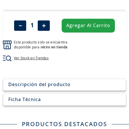
8
.
john deere
9
.
aceite
10
.
jockey john deere
－
＋
Agregar Al Carrito
Este producto solo se encuentra
disponible para
retiro en tienda
Ver Stock en Tiendas
Descripción del producto
Ficha Técnica
PRODUCTOS DESTACADOS