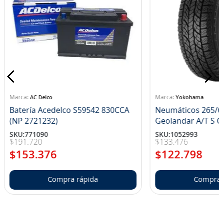
AC Delco
Yokohama
Batería Acedelco S59542 830CCA
Neumáticos 265/
(NP 2721232)
Ge
SKU
:
771090
SKU
:
1052993
$
191
.
720
$
133
.
476
$
153
.
376
$
122
.
798
Compra rápida
Compra