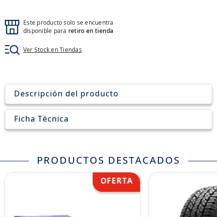
8
.
john deere
9
.
aceite
Este producto solo se encuentra
disponible para
retiro en tienda
10
.
jockey john deere
Ver Stock en Tiendas
Descripción del producto
Ficha Técnica
PRODUCTOS DESTACADOS