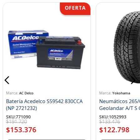
AC Delco
Yokohama
Batería Acedelco S59542 830CCA
Neumáticos 265/
(NP 2721232)
Ge
SKU
:
771090
SKU
:
1052993
$
191
.
720
$
133
.
476
$
153
.
376
$
122
.
798