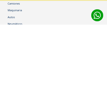
Camiones
Maquinaria
Autos
Neumáticos
Shop
Corporativo
Ética corporativa
Trabaja con nosotros
Política Sistema Gestión Integrado
Hablemos
600 360 6200
Centro de Ayuda
Medios de Pago