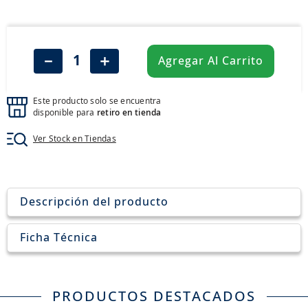
8
.
john deere
9
.
aceite
10
.
jockey john deere
－
＋
Agregar Al Carrito
Este producto solo se encuentra
disponible para
retiro en tienda
Ver Stock en Tiendas
Descripción del producto
Ficha Técnica
PRODUCTOS DESTACADOS