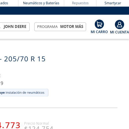
ados
Neumáticos y Baterías
Repuestos
Smartycar
L
JOHN DEERE
PROGRAMA
MOTOR MÁS
- 205/70 R 15
E
19
4
.
773