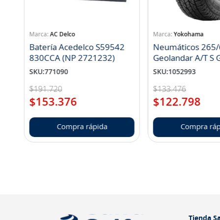
AC Delco
Yokohama
Batería Acedelco S59542
Neumáticos 265/
830CCA (NP 2721232)
Geo
SKU
:
771090
SKU
:
1052993
$
191
.
720
$
133
.
476
$
153
.
376
$
122
.
798
Compra rápida
Compra ráp
Tienda Sa