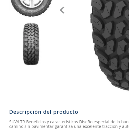
8
.
aceite
9
.
255
10
.
neumáticos 235
Descripción del producto
SUV/LTR Beneficios y características Diseño especial de la b
camino sin pavimentar garantiza una excelente tracción y au