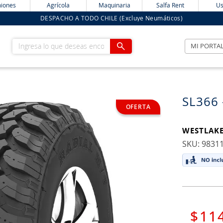
iones
Agrícola
Maquinaria
Salfa Rent
Us
DESPACHO A TODO CHILE (Excluye Neumáticos)
Ingresa lo que deseas encontrar
MI PORTA
SL366 
WESTLAK
:
9831
$
11