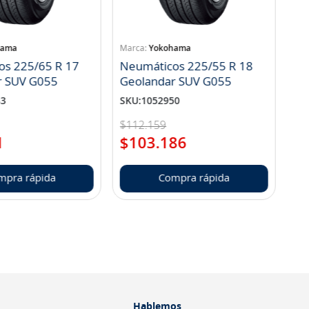
hama
Yokohama
os 225/65 R 17
Neumáticos 225/55 R 18
r SUV G055
Geolandar SUV G055
83
SKU
:
1052950
$
112
.
159
1
$
103
.
186
mpra rápida
Compra rápida
Hablemos