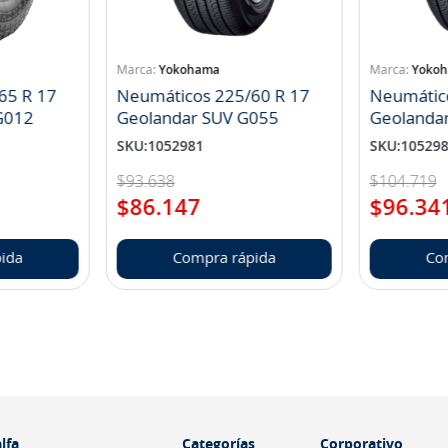
Yokohama
Yoko
65 R 17
Neumáticos 225/60 R 17
Neumátic
landar A/T S G012
Geolandar SUV G055
Geolanda
SKU
:
1052981
SKU
:
10529
$
93
.
638
$
104
.
719
$
86
.
147
$
96
.
34
ida
Compra rápida
Co
lfa
Categorías
Corporativo