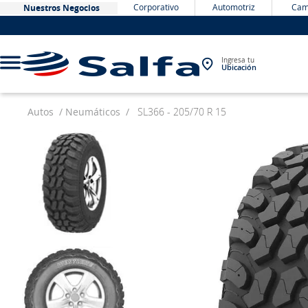
Corporativo
Automotriz
Cam
Nuestros Negocios
Ingresa tu
Ubicación
Autos
Neumáticos
SL366 - 205/70 R 15
TÉRMINOS MÁS BUSCADOS
1
.
bateria
2
.
neumáticos
3
.
westlake
4
.
yokohama
5
.
chevrolet
6
.
jockey
7
.
john deere