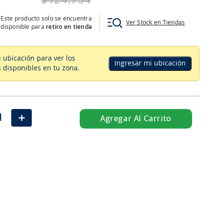
$
124
.
754
Este producto solo se encuentra
Ver Stock en Tiendas
disponible para
retiro en tienda
u ubicación para ver los
Ingresar mi ubicación
 disponibles en tu zona
.
＋
Agregar Al Carrito