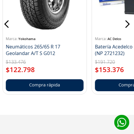
8
.
john deere
9
.
265
10
.
185
Yokohama
AC Delco
Neumáticos 265/65 R 17
Batería Acedelc
Geolandar A/T S G012
(NP 2721232)
$
133
.
476
$
191
.
720
$
122
.
798
$
153
.
376
Compra rápida
Compra