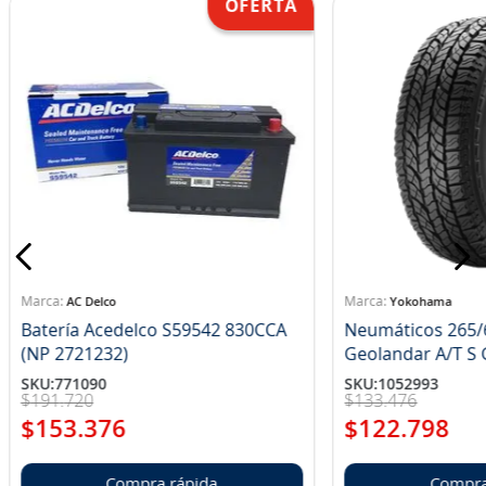
AC Delco
Yokohama
Batería Acedelco S59542 830CCA
Neumáticos 265/
(NP 2721232)
Ge
SKU
:
771090
SKU
:
1052993
$
191
.
720
$
133
.
476
$
153
.
376
$
122
.
798
Compra rápida
Compra