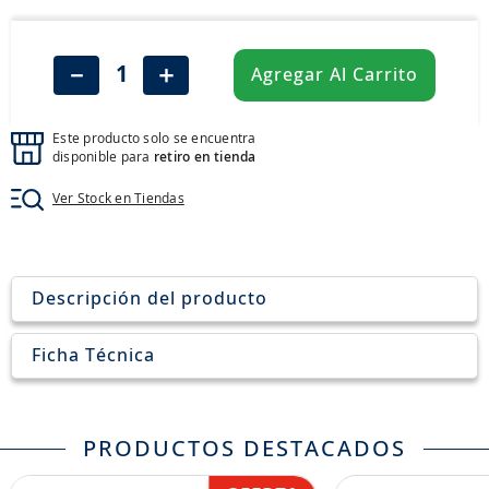
8
.
john deere
9
.
aceite
－
＋
Agregar Al Carrito
10
.
jockey john deere
Este producto solo se encuentra
disponible para
retiro en tienda
Ver Stock en Tiendas
Descripción del producto
Ficha Técnica
PRODUCTOS DESTACADOS