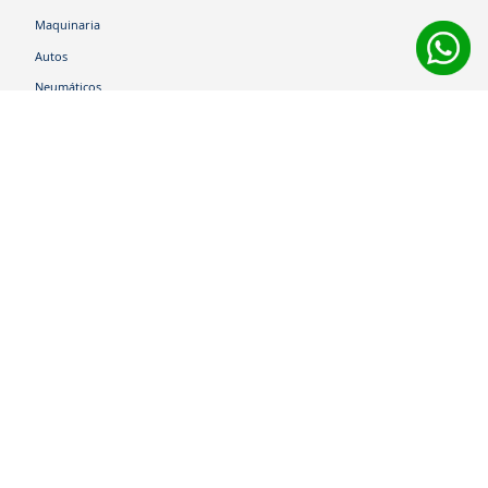
Maquinaria
Autos
Neumáticos
Shop
Corporativo
Ética corporativa
Trabaja con nosotros
Política Sistema Gestión Integrado
Hablemos
600 360 6200
Centro de Ayuda
Medios de Pago