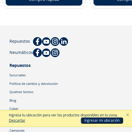
Repuestos
Neumáticos
Repuestos
Sucursales
Política de cambio y devolución
Quiénes Somos
Blog
Cyber
Ingresa tu ubicación para ver los productos disponibles en tu zona
.
Descartar
Ingresar mi ubicación
Categorías
Camiones