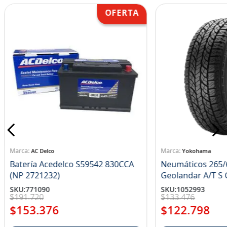
AC Delco
Yokohama
Batería Acedelco S59542 830CCA
Neumáticos 265/
(NP 2721232)
Ge
SKU
:
771090
SKU
:
1052993
$
191
.
720
$
133
.
476
$
153
.
376
$
122
.
798