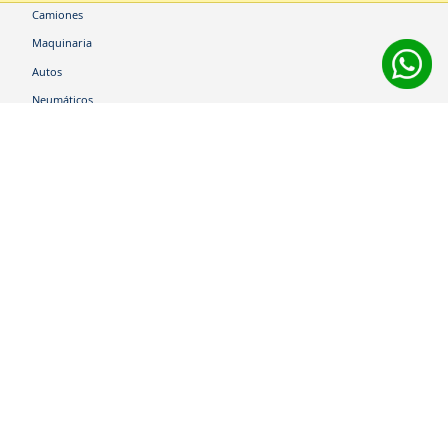
Camiones
Maquinaria
Autos
Neumáticos
Shop
Corporativo
Ética corporativa
Trabaja con nosotros
Política Sistema Gestión Integrado
Hablemos
600 360 6200
Centro de Ayuda
Medios de Pago