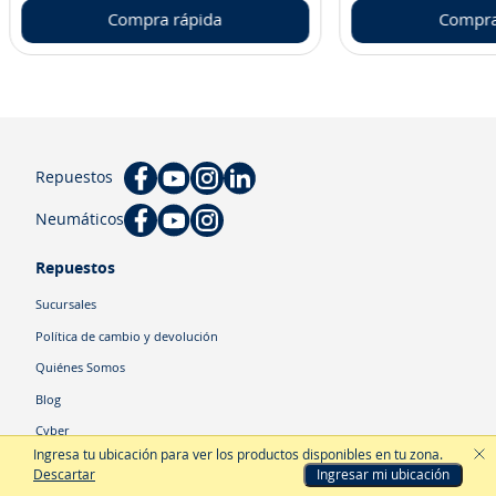
Compra rápida
Compra
Repuestos
Neumáticos
Repuestos
Sucursales
Política de cambio y devolución
Quiénes Somos
Blog
Cyber
Ingresa tu ubicación para ver los productos disponibles en tu zona
.
Descartar
Ingresar mi ubicación
Categorías