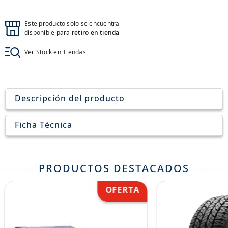
8
.
aceite
9
.
255
Este producto solo se encuentra
disponible para
retiro en tienda
10
.
neumáticos 235
Ver Stock en Tiendas
Descripción del producto
Ficha Técnica
PRODUCTOS DESTACADOS