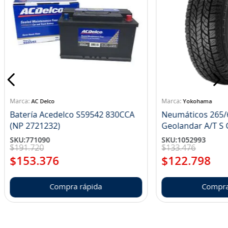
AC Delco
Yokohama
Batería Acedelco S59542 830CCA
Neumáticos 265/
(NP 2721232)
Ge
SKU
:
771090
SKU
:
1052993
$
191
.
720
$
133
.
476
$
153
.
376
$
122
.
798
Compra rápida
Compra