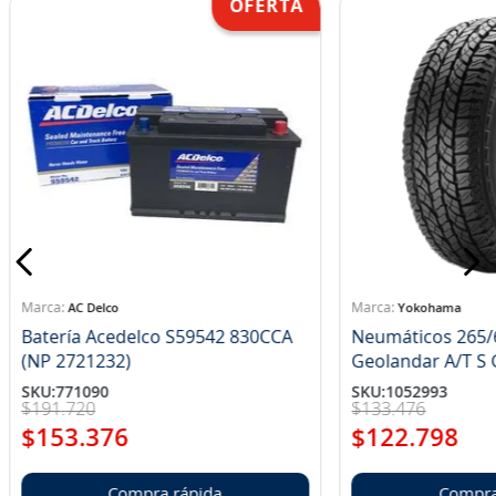
AC Delco
Yokohama
Batería Acedelco S59542 830CCA
Neumáticos 265/
(NP 2721232)
Ge
SKU
:
771090
SKU
:
1052993
$
191
.
720
$
133
.
476
$
153
.
376
$
122
.
798
Compra rápida
Compra