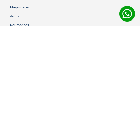
Maquinaria
Autos
Neumáticos
Shop
Corporativo
Ética corporativa
Trabaja con nosotros
Política Sistema Gestión Integrado
Hablemos
600 360 6200
Centro de Ayuda
Medios de Pago