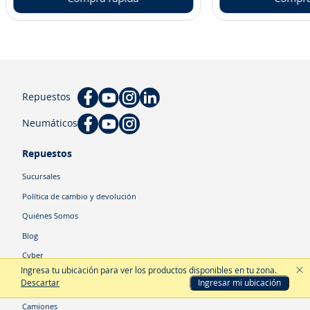
Repuestos
Neumáticos
Repuestos
Sucursales
Política de cambio y devolución
Quiénes Somos
Blog
Cyber
Ingresa tu ubicación para ver los productos disponibles en tu zona
.
Descartar
Ingresar mi ubicación
Categorías
Camiones