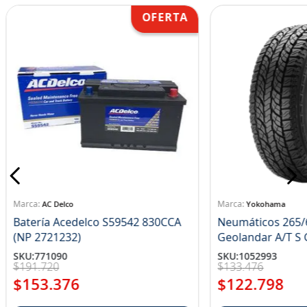
AC Delco
Yokohama
Batería Acedelco S59542 830CCA
Neumáticos 265/
(NP 2721232)
Ge
SKU
:
771090
SKU
:
1052993
$
191
.
720
$
133
.
476
$
153
.
376
$
122
.
798