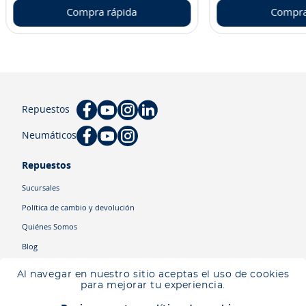
Compra rápida
Compra
Repuestos
Neumáticos
Repuestos
Sucursales
Política de cambio y devolución
Quiénes Somos
Blog
Cyber
Al navegar en nuestro sitio aceptas el uso de cookies
Ingresa tu ubicación para ver los productos disponibles en tu zona
.
para mejorar tu experiencia.
Descartar
Ingresar mi ubicación
Categorías