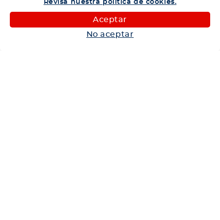
Revisa nuestra política de cookies.
Camiones
Aceptar
Maquinaria
No aceptar
Autos
Neumáticos
Shop
Corporativo
Ética corporativa
Trabaja con nosotros
Política Sistema Gestión Integrado
Hablemos
600 360 6200
Centro de Ayuda
Medios de Pago