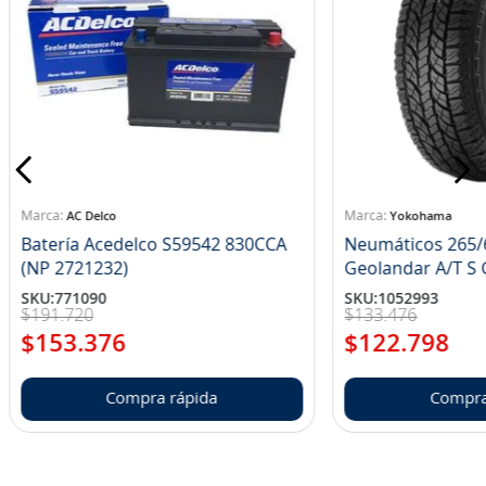
AC Delco
Yokohama
Batería Acedelco S59542 830CCA
Neumáticos 265/
(NP 2721232)
Ge
SKU
:
771090
SKU
:
1052993
$
191
.
720
$
133
.
476
$
153
.
376
$
122
.
798
Compra rápida
Compra