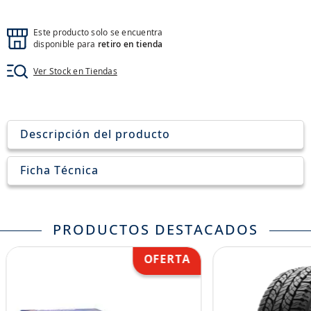
8
.
aceite
9
.
255
Este producto solo se encuentra
disponible para
retiro en tienda
10
.
neumáticos 235
Ver Stock en Tiendas
Descripción del producto
Ficha Técnica
PRODUCTOS DESTACADOS