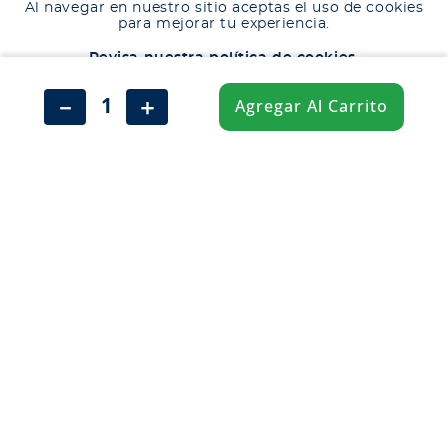
Neumáticos
Al navegar en nuestro sitio aceptas el uso de cookies
Ingresa tu ubicación para ver los productos disponibles en tu zona
.
para mejorar tu experiencia.
Shop
Descartar
Ingresar mi ubicación
Revisa nuestra política de cookies.
Corporativo
Aceptar
－
＋
Ética corporativa
Agregar Al Carrito
No aceptar
Trabaja con nosotros
Política Sistema Gestión Integrado
Hablemos
600 360 6200
Centro de Ayuda
Medios de Pago
Términos y Condiciones
Política de cookies
Política de privacidad