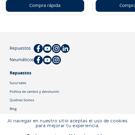
Compra rápida
Compra
Repuestos
Neumáticos
Repuestos
Sucursales
Política de cambio y devolución
Quiénes Somos
Blog
Cyber
Al navegar en nuestro sitio aceptas el uso de cookies
Ingresa tu ubicación para ver los productos disponibles en tu zona
.
para mejorar tu experiencia.
Descartar
Ingresar mi ubicación
Categorías