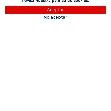
Revisa nuestra política de cookies.
Camiones
Aceptar
Maquinaria
No aceptar
Autos
Neumáticos
Shop
Corporativo
Ética corporativa
Trabaja con nosotros
Política Sistema Gestión Integrado
Hablemos
600 360 6200
Centro de Ayuda
Medios de Pago