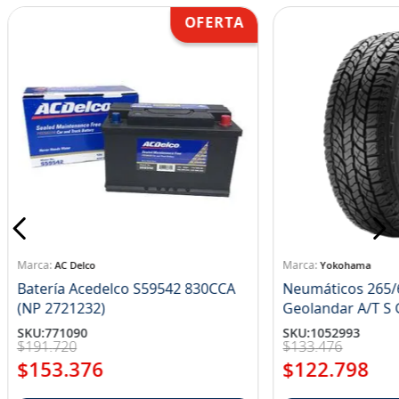
AC Delco
Yokohama
Batería Acedelco S59542 830CCA
Neumáticos 265/
(NP 2721232)
Ge
SKU
:
771090
SKU
:
1052993
$
191
.
720
$
133
.
476
$
153
.
376
$
122
.
798