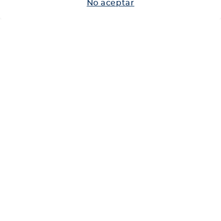
No aceptar
Neumáticos
Shop
Corporativo
Ética corporativa
Trabaja con nosotros
Política Sistema Gestión Integrado
Hablemos
600 360 6200
Centro de Ayuda
Medios de Pago