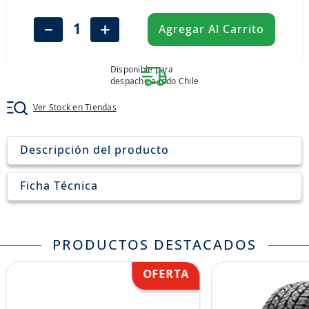
8
.
john deere
－
＋
Agregar Al Carrito
9
.
245
10
.
aceite
Disponible para
despacho a todo Chile
Ver Stock en Tiendas
Descripción del producto
Ficha Técnica
PRODUCTOS DESTACADOS