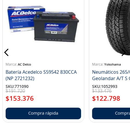
AC Delco
Yokohama
Batería Acedelco S59542 830CCA
Neumáticos 265/
(NP 2721232)
Ge
SKU
:
771090
SKU
:
1052993
$
191
.
720
$
133
.
476
$
153
.
376
$
122
.
798
Compra rápida
Compra