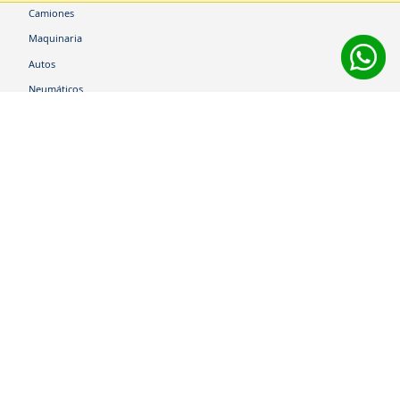
Camiones
Maquinaria
Autos
Neumáticos
Shop
Corporativo
Ética corporativa
Trabaja con nosotros
Política Sistema Gestión Integrado
Hablemos
600 360 6200
Centro de Ayuda
Medios de Pago