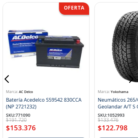
AC Delco
Yokohama
Batería Acedelco S59542 830CCA
Neumáticos 265/
(NP 2721232)
Ge
SKU
:
771090
SKU
:
1052993
$
191
.
720
$
133
.
476
$
153
.
376
$
122
.
798