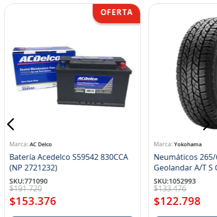
AC Delco
Yokohama
Batería Acedelco S59542 830CCA
Neumáticos 265/
(NP 2721232)
Ge
SKU
:
771090
SKU
:
1052993
$
191
.
720
$
133
.
476
$
153
.
376
$
122
.
798