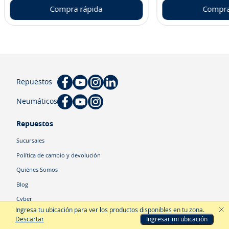
Compra rápida
Compra
Repuestos
Neumáticos
Repuestos
Sucursales
Política de cambio y devolución
Quiénes Somos
Blog
Cyber
Ingresa tu ubicación para ver los productos disponibles en tu zona
.
Descartar
Ingresar mi ubicación
Categorías