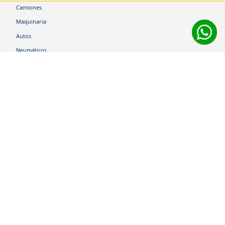
Camiones
Maquinaria
Autos
Neumáticos
Shop
Corporativo
Ética corporativa
Trabaja con nosotros
Política Sistema Gestión Integrado
Hablemos
600 360 6200
Centro de Ayuda
Medios de Pago