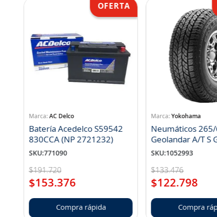
AC Delco
Yokohama
Batería Acedelco S59542
Neumáticos 265/
830CCA (NP 2721232)
Geo
SKU
:
771090
SKU
:
1052993
$
191
.
720
$
133
.
476
$
153
.
376
$
122
.
798
Compra rápida
Compra ráp