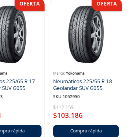
hama
Yokohama
os 225/65 R 17
Neumáticos 225/55 R 18
r SUV G055
Geolandar SUV G055
83
SKU
:
1052950
$
112
.
159
1
$
103
.
186
mpra rápida
Compra rápida