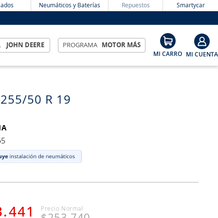
ados
Neumáticos y Baterías
Repuestos
Smartycar
L
JOHN DEERE
PROGRAMA
MOTOR MÁS
 255/50 R 19
MA
65
3
.
441