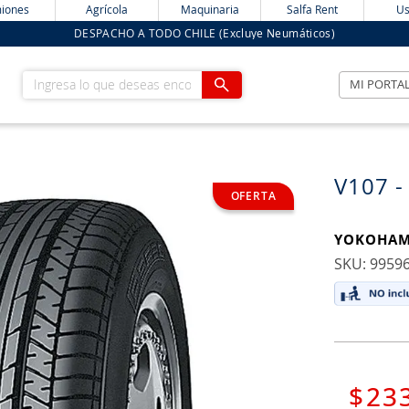
iones
Agrícola
Maquinaria
Salfa Rent
Us
DESPACHO A TODO CHILE (Excluye Neumáticos)
Ingresa lo que deseas encontrar
MI PORTA
V107 -
YOKOHA
:
9959
$
23