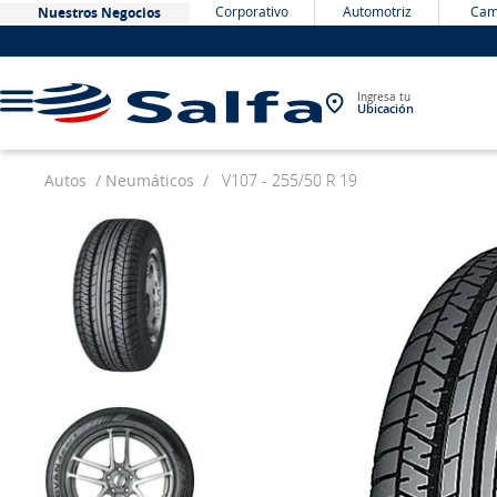
Corporativo
Automotriz
Cam
Nuestros Negocios
Ingresa tu
Ubicación
Autos
Neumáticos
V107 - 255/50 R 19
TÉRMINOS MÁS BUSCADOS
1
.
bateria
2
.
neumáticos
3
.
westlake
4
.
yokohama
5
.
225
6
.
chevrolet
7
.
jockey