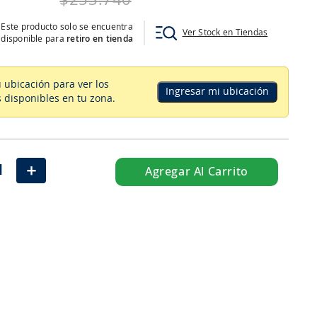
$
253
.
740
Este producto solo se encuentra
Ver Stock en Tiendas
disponible para
retiro en tienda
u ubicación para ver los
Ingresar mi ubicación
 disponibles en tu zona
.
＋
Agregar Al Carrito