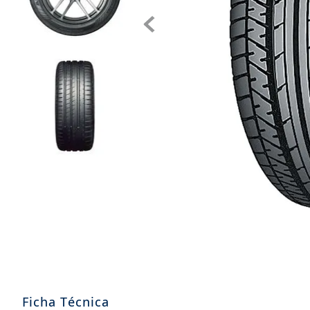
8
.
205
9
.
235
10
.
john deere