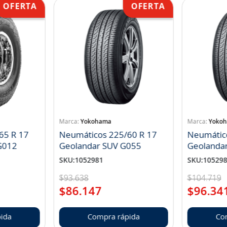
Yokohama
Yoko
65 R 17
Neumáticos 225/60 R 17
Neumátic
landar A/T S G012
Geolandar SUV G055
Geolanda
SKU
:
1052981
SKU
:
10529
$
93
.
638
$
104
.
719
$
86
.
147
$
96
.
34
ida
Compra rápida
Co