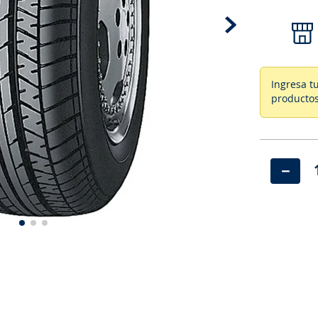
Ingresa t
productos
－