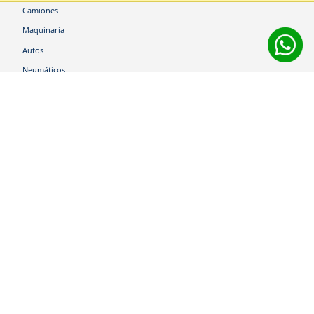
Camiones
Maquinaria
Autos
Neumáticos
Shop
Corporativo
Ética corporativa
Trabaja con nosotros
Política Sistema Gestión Integrado
Hablemos
600 360 6200
Centro de Ayuda
Medios de Pago