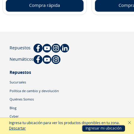
Compra rápida
Compra
Repuestos
Neumáticos
Repuestos
Sucursales
Política de cambio y devolución
Quiénes Somos
Blog
Cyber
Ingresa tu ubicación para ver los productos disponibles en tu zona
.
Descartar
Ingresar mi ubicación
Categorías