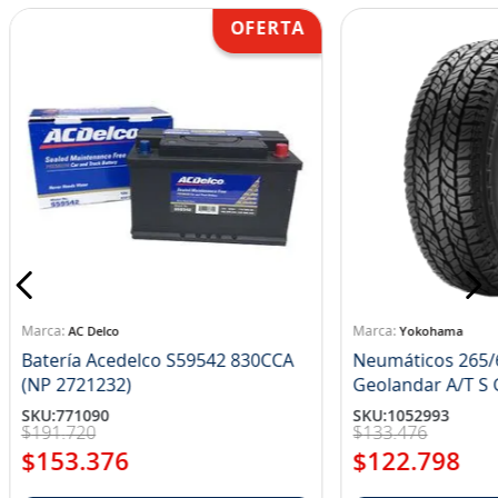
AC Delco
Yokohama
Batería Acedelco S59542 830CCA
Neumáticos 265/
(NP 2721232)
Ge
SKU
:
771090
SKU
:
1052993
$
191
.
720
$
133
.
476
$
153
.
376
$
122
.
798