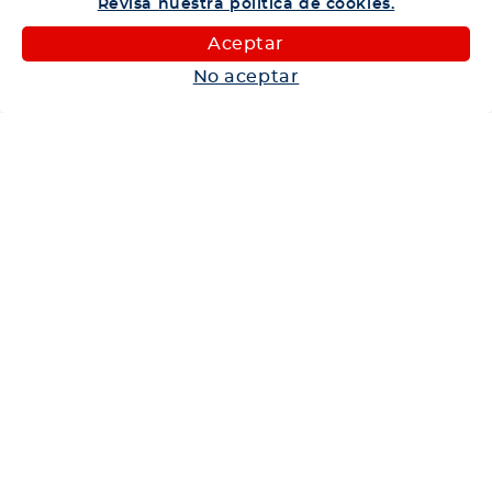
Revisa nuestra política de cookies.
Camiones
Aceptar
Maquinaria
No aceptar
Autos
Neumáticos
Shop
Corporativo
Ética corporativa
Trabaja con nosotros
Política Sistema Gestión Integrado
Hablemos
600 360 6200
Centro de Ayuda
Medios de Pago