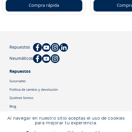
Compra rápida
Compra
Repuestos
Neumáticos
Repuestos
Sucursales
Política de cambio y devolución
Quiénes Somos
Blog
Cyber
Al navegar en nuestro sitio aceptas el uso de cookies
Ingresa tu ubicación para ver los productos disponibles en tu zona
.
para mejorar tu experiencia.
Descartar
Ingresar mi ubicación
Categorías