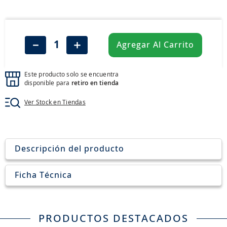
8
.
john deere
9
.
aceite
10
.
jockey john deere
－
＋
Agregar Al Carrito
Este producto solo se encuentra
disponible para
retiro en tienda
Ver Stock en Tiendas
Descripción del producto
Ficha Técnica
PRODUCTOS DESTACADOS