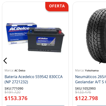
AC Delco
Yokohama
Batería Acedelco S59542 830CCA
Neumáticos 265/
(NP 2721232)
Ge
SKU
:
771090
SKU
:
1052993
$
191
.
720
$
133
.
476
$
153
.
376
$
122
.
798