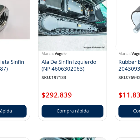
Vogele
Voge
leta Sinfin
Ala De Sinfín Izquierdo
Rubber 
87)
(NP 4606302063)
2043093
SKU
:
197133
SKU
:
7694
$
292
.
839
$
11
.
8
ápida
Compra rápida
Co