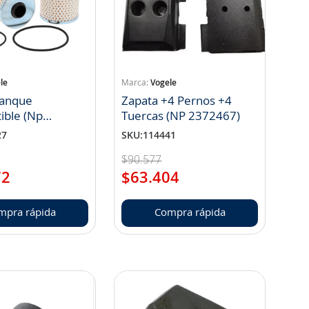
le
Vogele
stanque
Zapata +4 Pernos +4
ible (Np
Tuercas (NP 2372467)
)
27
SKU
:
114441
$
90
.
577
72
$
63
.
404
mpra rápida
Compra rápida