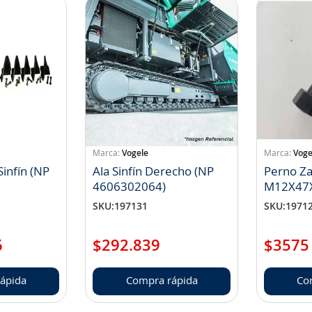
Vogele
Voge
Sinfín (NP
Ala Sinfín Derecho (NP
Perno Z
4606302064)
M12X47X
(Np 461
SKU
:
197131
SKU
:
1971
6
$
292
.
839
$
3575
ápida
Compra rápida
Co