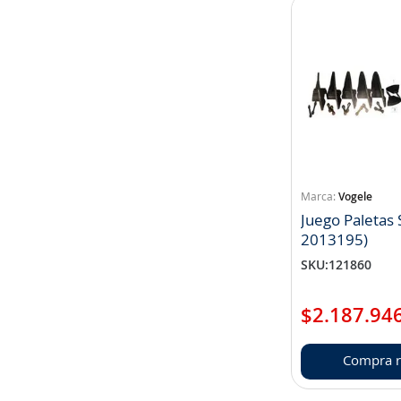
Vogele
Juego Paletas 
2013195)
SKU
:
121860
$
2
.
187
.
94
Compra r