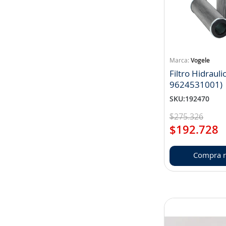
Vogele
Filtro Hidrauli
9624531001)
SKU
:
192470
$
275
.
326
$
192
.
728
Compra r