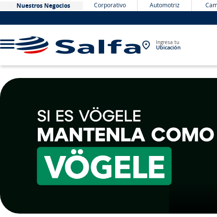
Corporativo
Automotriz
Cam
Nuestros Negocios
Ingresa tu
Ubicación
TÉRMINOS MÁS BUSCADOS
1
.
bateria
2
.
neumáticos
3
.
westlake
4
.
yokohama
5
.
chevrolet
6
.
jockey
7
.
john deere