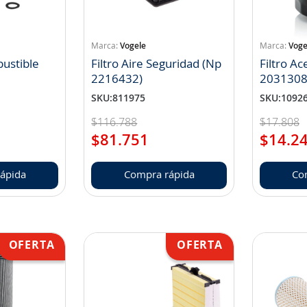
Vogele
Voge
bustible
Filtro Aire Seguridad (Np
Filtro A
2216432)
2031308
SKU
:
811975
SKU
:
1092
$
116
.
788
$
17
.
808
$
81
.
751
$
14
.
2
ápida
Compra rápida
Co