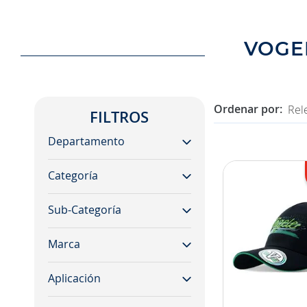
8
.
aceite
9
.
255
VOGE
10
.
neumáticos 235
Rel
FILTROS
Departamento
Categoría
maquinaria
shop
Sub-Categoría
elementos de desgaste
filtros y bujías
Marca
adulto
jockey
filtro de aceite
Aplicación
vogele
filtro de aire