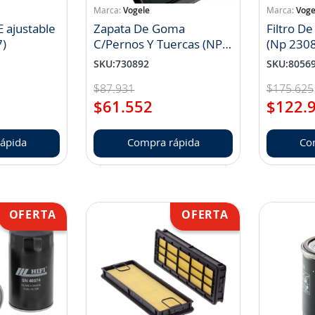
Vogele
Voge
 ajustable
Zapata De Goma
Filtro D
7)
C/Pernos Y Tuercas (NP
(Np 230
2443871)
SKU
:
730892
SKU
:
8056
$
87
.
931
$
175
.
625
$
61
.
552
$
122
.
ápida
Compra rápida
Co