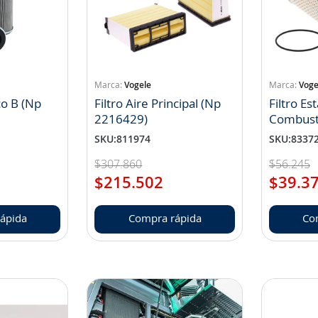
Vogele
Voge
co B (Np
Filtro Aire Principal (Np
Filtro E
2216429)
Combust
2307678
SKU
:
811974
SKU
:
8337
$
307
.
860
$
56
.
245
$
215
.
502
$
39
.
3
ápida
Compra rápida
Co