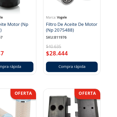
le
Vogele
ceite Motor (Np
Filtro De Aceite De Motor
)
(Np 2075488)
67
SKU
:
811976
$
40
.
635
47
$
28
.
444
mpra rápida
Compra rápida