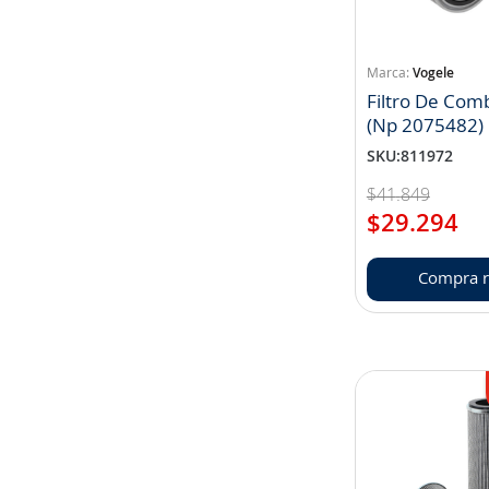
Vogele
Filtro De Com
(Np 2075482)
SKU
:
811972
$
41
.
849
$
29
.
294
Compra r