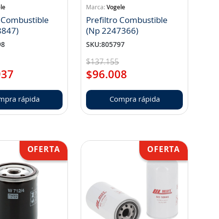
le
Vogele
e Combustible
Prefiltro Combustible
8847)
(Np 2247366)
98
SKU
:
805797
$
137
.
155
937
$
96
.
008
mpra rápida
Compra rápida