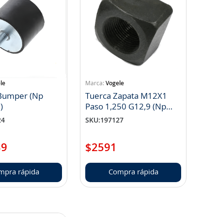
le
Vogele
Bumper (Np
Tuerca Zapata M12X1
)
Paso 1,250 G12,9 (Np
4610302107)
24
SKU
:
197127
39
$
2591
mpra rápida
Compra rápida