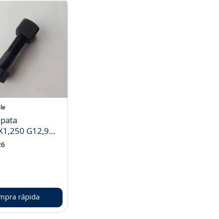
le
apata
1,250 G12,9
0302106)
26
mpra rápida