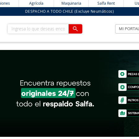
iones
Agrícola
Maquinaria
Salfa Rent
Us
DESPACHO A TODO CHILE (Excluye Neumáticos)
Ingresa lo que deseas encontrar
MI PORTA