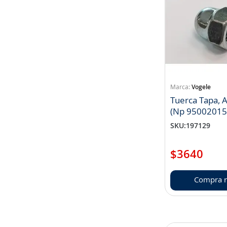
Vogele
Tuerca Tapa, A
(Np 95002015
SKU
:
197129
$
3640
Compra r