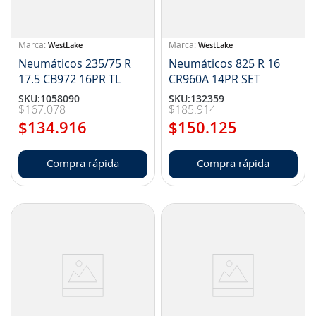
WestLake
WestLake
Neumáticos 235/75 R
Neumáticos 825 R 16
17.5 CB972 16PR TL
CR960A 14PR SET
SKU
:
1058090
SKU
:
132359
$
167
.
078
$
185
.
914
$
134
.
916
$
150
.
125
Compra rápida
Compra rápida