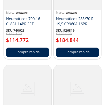
WestLake
WestLake
Neumáticos 700-16
Neumáticos 285/70 R
CL851 14PR SET
19,5 CR960A 16PR
SKU
:
740628
SKU
:
926819
$
142
.
132
$
228
.
908
$
114
.
772
$
184
.
844
Compra rápida
Compra rápida