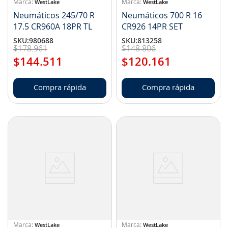
WestLake
WestLake
Neumáticos 245/70 R
Neumáticos 700 R 16
17.5 CR960A 18PR TL
CR926 14PR SET
SKU
:
980688
SKU
:
813258
$
178
.
961
$
148
.
806
$
144
.
511
$
120
.
161
Compra rápida
Compra rápida
WestLake
WestLake