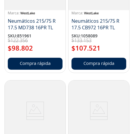
WestLake
WestLake
Neumáticos 215/75 R
Neumáticos 215/75 R
17.5 MD738 16PR TL
17.5 CB972 16PR TL
SKU
:
851961
SKU
:
1058089
$
122
.
356
$
133
.
153
$
98
.
802
$
107
.
521
Compra rápida
Compra rápida