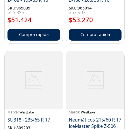
Z-108 - 195/55 R 16
Z-108 - 205/55 R 16
SKU
:
965095
SKU
:
965014
$
55
.
895
$
57
.
902
$
51
.
424
$
53
.
270
Compra rápida
Compra rápida
WestLake
WestLake
SU318 - 235/65 R 17
Neumáticos 215/60 R 17
IceMaster Spike Z-506
SKU
:
809203