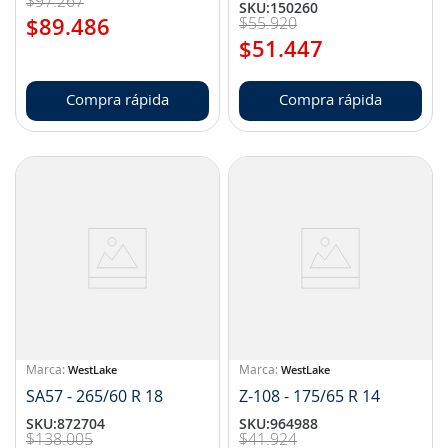
$
97
.
267
SKU
:
150260
$
55
.
920
$
89
.
486
$
51
.
447
Compra rápida
Compra rápida
WestLake
WestLake
SA57 - 265/60 R 18
Z-108 - 175/65 R 14
SKU
:
872704
SKU
:
964988
$
138
.
005
$
41
.
924