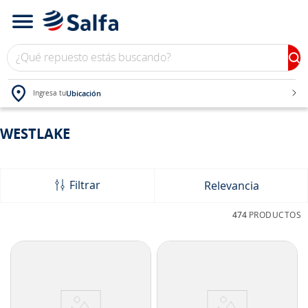
¿Qué repuesto estás buscando?
Ubicación
Ingresa tu
TÉRMINOS MÁS BUSCADOS
WESTLAKE
1
.
bateria
2
.
neumáticos
Filtrar
Relevancia
3
.
westlake
474
PRODUCTOS
4
.
yokohama
5
.
chevrolet
6
.
jockey
7
.
john deere