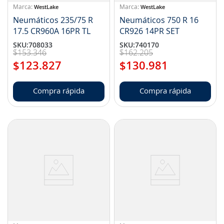
WestLake
WestLake
Neumáticos 235/75 R
Neumáticos 750 R 16
17.5 CR960A 16PR TL
CR926 14PR SET
SKU
:
708033
SKU
:
740170
$
153
.
346
$
162
.
205
$
123
.
827
$
130
.
981
Compra rápida
Compra rápida