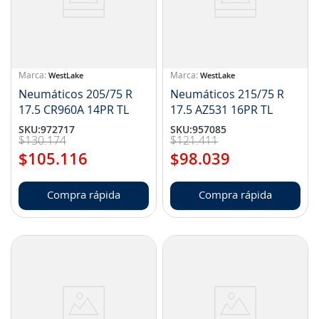
WestLake
WestLake
Neumáticos 205/75 R
Neumáticos 215/75 R
17.5 CR960A 14PR TL
17.5 AZ531 16PR TL
SKU
:
972717
SKU
:
957085
$
130
.
174
$
121
.
411
$
105
.
116
$
98
.
039
Compra rápida
Compra rápida