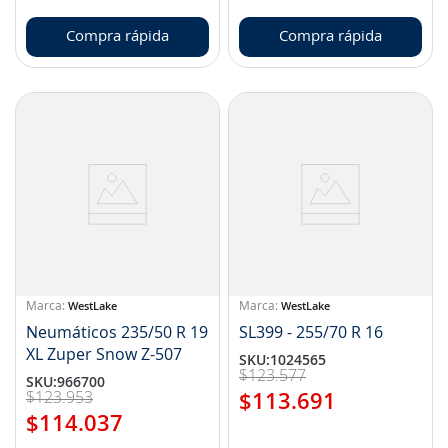
Compra rápida
Compra rápida
WestLake
WestLake
Neumáticos 235/50 R 19
SL399 - 255/70 R 16
XL Zuper Snow Z-507
SKU
:
1024565
$
123
.
577
SKU
:
966700
$
123
.
953
$
113
.
691
$
114
.
037