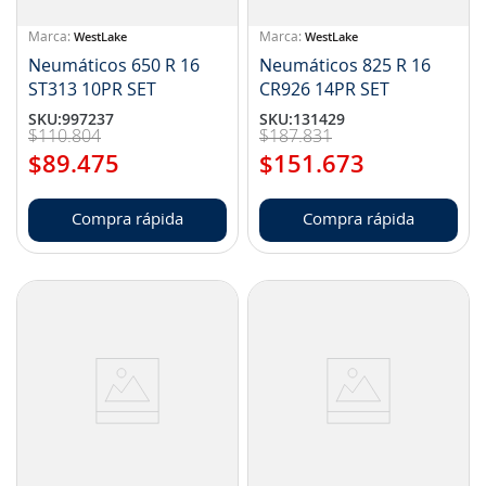
WestLake
WestLake
Neumáticos 650 R 16
Neumáticos 825 R 16
ST313 10PR SET
CR926 14PR SET
SKU
:
997237
SKU
:
131429
$
110
.
804
$
187
.
831
$
89
.
475
$
151
.
673
Compra rápida
Compra rápida