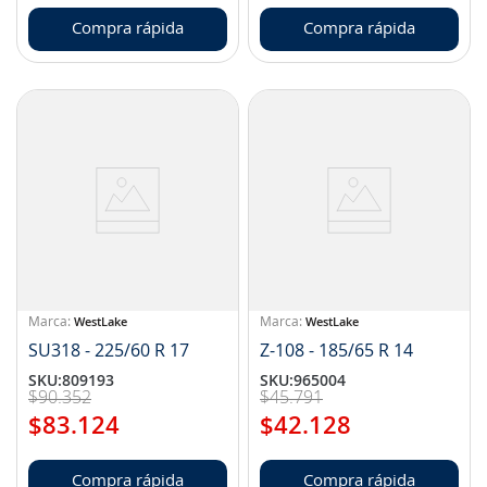
Compra rápida
Compra rápida
WestLake
WestLake
SU318 - 225/60 R 17
Z-108 - 185/65 R 14
SKU
:
809193
SKU
:
965004
$
90
.
352
$
45
.
791
$
83
.
124
$
42
.
128
Compra rápida
Compra rápida