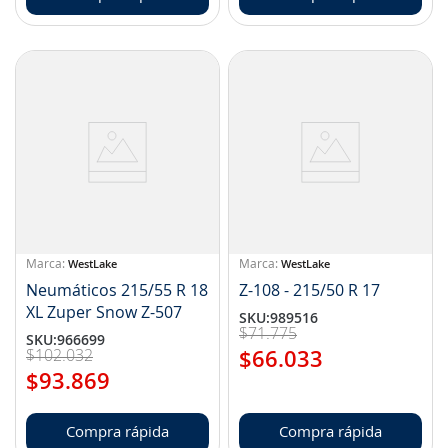
WestLake
WestLake
Neumáticos 215/55 R 18
Z-108 - 215/50 R 17
XL Zuper Snow Z-507
SKU
:
989516
$
71
.
775
SKU
:
966699
$
102
.
032
$
66
.
033
$
93
.
869
Compra rápida
Compra rápida