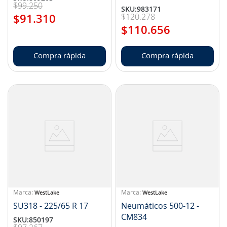
$
99
.
250
SKU
:
983171
$
120
.
278
$
91
.
310
$
110
.
656
Compra rápida
Compra rápida
WestLake
WestLake
SU318 - 225/65 R 17
Neumáticos 500-12 -
CM834
SKU
:
850197