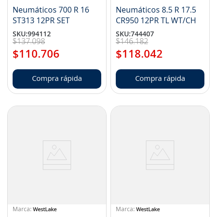
Neumáticos 700 R 16
Neumáticos 8.5 R 17.5
ST313 12PR SET
CR950 12PR TL WT/CH
SKU
:
994112
SKU
:
744407
$
137
.
098
$
146
.
182
$
110
.
706
$
118
.
042
Compra rápida
Compra rápida
WestLake
WestLake