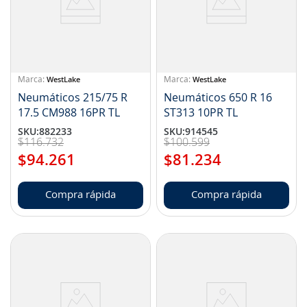
8
.
aceite
9
.
255
10
.
neumáticos 235
WestLake
WestLake
Neumáticos 215/75 R
Neumáticos 650 R 16
17.5 CM988 16PR TL
ST313 10PR TL
SKU
:
882233
SKU
:
914545
$
116
.
732
$
100
.
599
$
94
.
261
$
81
.
234
Compra rápida
Compra rápida