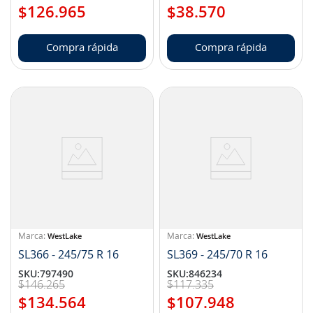
$
126
.
965
$
38
.
570
Compra rápida
Compra rápida
WestLake
WestLake
SL366 - 245/75 R 16
SL369 - 245/70 R 16
SKU
:
797490
SKU
:
846234
$
146
.
265
$
117
.
335
$
134
.
564
$
107
.
948