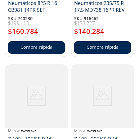
Neumáticos 825 R 16
Neumáticos 235/75 R
CB981 14PR SET
17.5 MD738 16PR REV
SKU
:
740230
SKU
:
916465
$
199
.
113
$
173
.
727
$
160
.
784
$
140
.
284
Compra rápida
Compra rápida
WestLake
WestLake