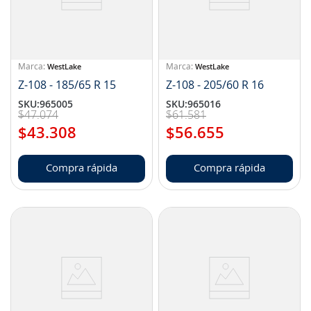
WestLake
WestLake
Z-108 - 185/65 R 15
Z-108 - 205/60 R 16
SKU
:
965005
SKU
:
965016
$
47
.
074
$
61
.
581
$
43
.
308
$
56
.
655
Compra rápida
Compra rápida