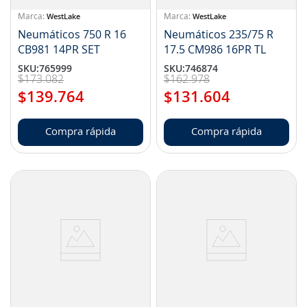
WestLake
WestLake
Neumáticos 750 R 16
Neumáticos 235/75 R
CB981 14PR SET
17.5 CM986 16PR TL
SKU
:
765999
SKU
:
746874
$
173
.
082
$
162
.
978
$
139
.
764
$
131
.
604
Compra rápida
Compra rápida