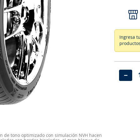
Ingresa t
productos
－
trón de tono optimizado con simulación NVH hacen