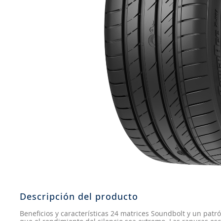
8
.
aceite
9
.
255
10
.
neumáticos 235
Descripción del producto
Beneficios y características 24 matrices Soundbolt y un pa