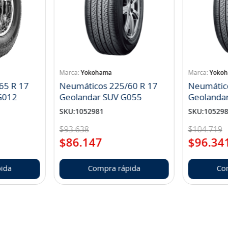
Yokohama
Yoko
65 R 17
Neumáticos 225/60 R 17
Neumátic
landar A/T S G012
Geolandar SUV G055
Geolanda
SKU
:
1052981
SKU
:
10529
$
93
.
638
$
104
.
719
$
86
.
147
$
96
.
34
ida
Compra rápida
Co