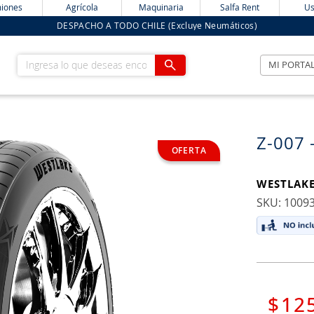
iones
Agrícola
Maquinaria
Salfa Rent
Us
DESPACHO A TODO CHILE (Excluye Neumáticos)
Ingresa lo que deseas encontrar
MI PORTA
Z-007 
WESTLAK
:
1009
$
12