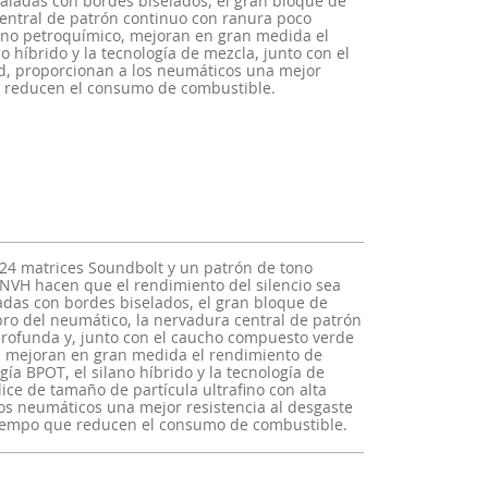
caladas con bordes biselados, el gran bloque de
entral de patrón continuo con ranura poco
 no petroquímico, mejoran en gran medida el
o híbrido y la tecnología de mezcla, junto con el
ad, proporcionan a los neumáticos una mejor
ue reducen el consumo de combustible.
s 24 matrices Soundbolt y un patrón de tono
NVH hacen que el rendimiento del silencio sea
adas con bordes biselados, el gran bloque de
ro del neumático, la nervadura central de patrón
rofunda y, junto con el caucho compuesto verde
, mejoran en gran medida el rendimiento de
gía BPOT, el silano híbrido y la tecnología de
lice de tamaño de partícula ultrafino con alta
os neumáticos una mejor resistencia al desgaste
tiempo que reducen el consumo de combustible.