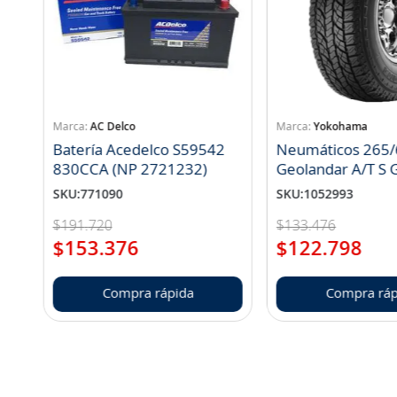
AC Delco
Yokohama
Batería Acedelco S59542
Neumáticos 265/
830CCA (NP 2721232)
Geo
SKU
:
771090
SKU
:
1052993
$
191
.
720
$
133
.
476
$
153
.
376
$
122
.
798
Compra rápida
Compra ráp