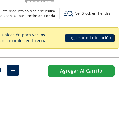
$
135
.
972
Este producto solo se encuentra
Ver Stock en Tiendas
disponible para
retiro en tienda
u ubicación para ver los
Ingresar mi ubicación
 disponibles en tu zona
.
＋
Agregar Al Carrito