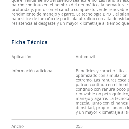
que el rendimiento del silencio sea extremo. Las ranuras es
patrón continuo en el hombro del neumático, la nervadura c
profunda y, junto con el caucho compuesto verde renovable
rendimiento de manejo y agarre. La tecnología BPOT, el silan
nanosílice de tamaño de partícula ultrafino con alta densid
resistencia al desgaste y un mayor kilometraje al tiempo q
Aplicación
Automovil
Información adicional
Beneficios y característica
optimizado con simulación 
extremo. Las ranuras escal
patrón continuo en el homb
continuo con ranura poco p
renovable no petroquímico
manejo y agarre. La tecnolo
mezcla, junto con el nanosí
densidad, proporcionan a l
y un mayor kilometraje al 
Ancho
255