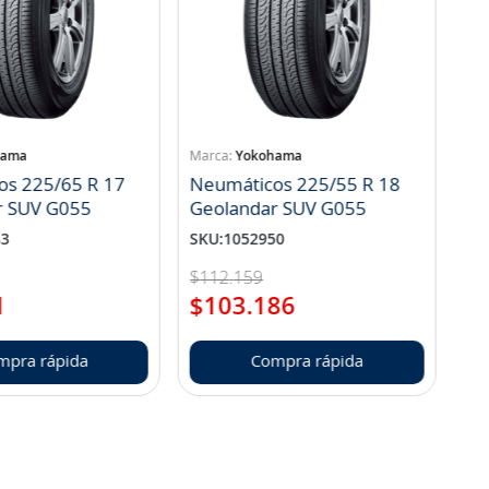
hama
Yokohama
os 225/65 R 17
Neumáticos 225/55 R 18
r SUV G055
Geolandar SUV G055
83
SKU
:
1052950
$
112
.
159
1
$
103
.
186
mpra rápida
Compra rápida