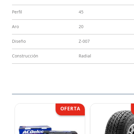
Perfil
45
Aro
20
Diseño
Z-007
Construcción
Radial