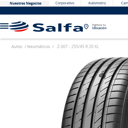
Corporativo
Automotriz
Cam
Nuestros Negocios
Ingresa tu
Ubicación
Autos
Neumáticos
Z-007 - 255/45 R 20 XL
TÉRMINOS MÁS BUSCADOS
1
.
bateria
2
.
neumáticos
3
.
westlake
4
.
yokohama
5
.
chevrolet
6
.
jockey
7
.
john deere