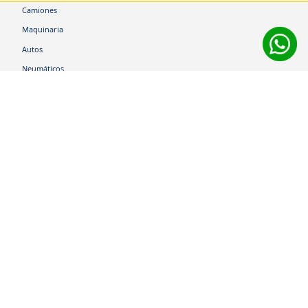
Camiones
Maquinaria
Autos
Neumáticos
Shop
Corporativo
Ética corporativa
Trabaja con nosotros
Política Sistema Gestión Integrado
Hablemos
600 360 6200
Centro de Ayuda
Medios de Pago