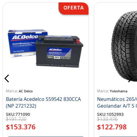
AC Delco
Yokohama
Batería Acedelco S59542 830CCA
Neumáticos 265/
(NP 2721232)
Ge
SKU
:
771090
SKU
:
1052993
$
191
.
720
$
133
.
476
$
153
.
376
$
122
.
798