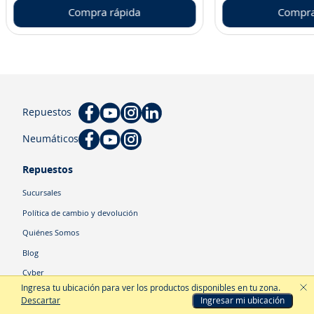
Compra rápida
Compra
Repuestos
Neumáticos
Repuestos
Sucursales
Política de cambio y devolución
Quiénes Somos
Blog
Cyber
Ingresa tu ubicación para ver los productos disponibles en tu zona
.
Descartar
Ingresar mi ubicación
Categorías