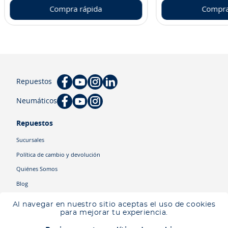
Compra rápida
Compra
Repuestos
Neumáticos
Repuestos
Sucursales
Política de cambio y devolución
Quiénes Somos
Blog
Cyber
Al navegar en nuestro sitio aceptas el uso de cookies
Ingresa tu ubicación para ver los productos disponibles en tu zona
.
para mejorar tu experiencia.
Descartar
Ingresar mi ubicación
Categorías