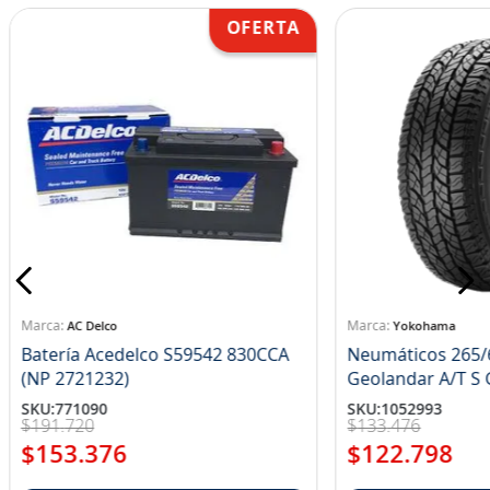
AC Delco
Yokohama
Batería Acedelco S59542 830CCA
Neumáticos 265/
(NP 2721232)
Ge
SKU
:
771090
SKU
:
1052993
$
191
.
720
$
133
.
476
$
153
.
376
$
122
.
798