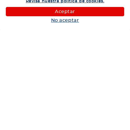
Revisa nuestra política de cookies.
Camiones
Aceptar
Maquinaria
No aceptar
Autos
Neumáticos
Shop
Corporativo
Ética corporativa
Trabaja con nosotros
Política Sistema Gestión Integrado
Hablemos
600 360 6200
Centro de Ayuda
Medios de Pago