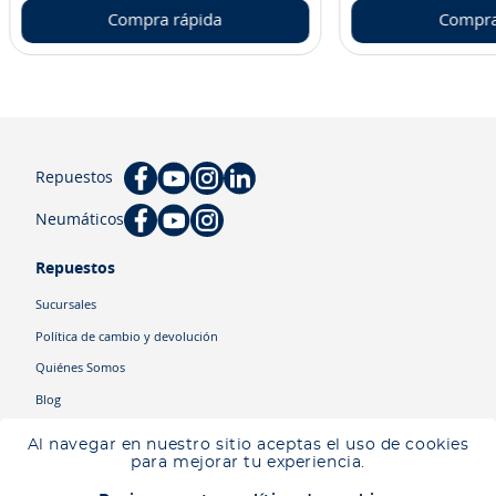
Compra rápida
Compra
Repuestos
Neumáticos
Repuestos
Sucursales
Política de cambio y devolución
Quiénes Somos
Blog
Cyber
Al navegar en nuestro sitio aceptas el uso de cookies
Ingresa tu ubicación para ver los productos disponibles en tu zona
.
para mejorar tu experiencia.
Descartar
Ingresar mi ubicación
Categorías