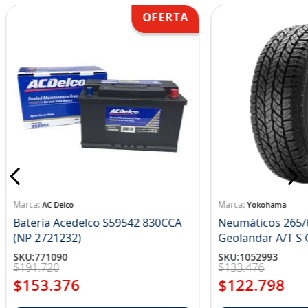
AC Delco
Yokohama
Batería Acedelco S59542 830CCA
Neumáticos 265/
(NP 2721232)
Ge
SKU
:
771090
SKU
:
1052993
$
191
.
720
$
133
.
476
$
153
.
376
$
122
.
798