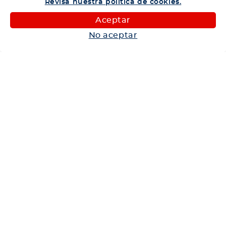
Revisa nuestra política de cookies.
Camiones
Aceptar
Maquinaria
No aceptar
Autos
Neumáticos
Shop
Corporativo
Ética corporativa
Trabaja con nosotros
Política Sistema Gestión Integrado
Hablemos
600 360 6200
Centro de Ayuda
Medios de Pago