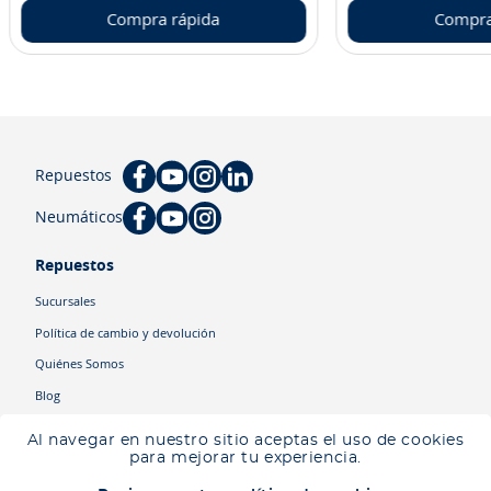
Compra rápida
Compra
Repuestos
Neumáticos
Repuestos
Sucursales
Política de cambio y devolución
Quiénes Somos
Blog
Cyber
Al navegar en nuestro sitio aceptas el uso de cookies
Ingresa tu ubicación para ver los productos disponibles en tu zona
.
para mejorar tu experiencia.
Descartar
Ingresar mi ubicación
Categorías