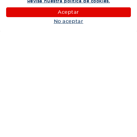
Revisa nuestra política de cookies.
Camiones
Aceptar
Maquinaria
No aceptar
Autos
Neumáticos
Shop
Corporativo
Ética corporativa
Trabaja con nosotros
Política Sistema Gestión Integrado
Hablemos
600 360 6200
Centro de Ayuda
Medios de Pago