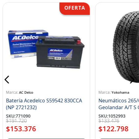
AC Delco
Yokohama
Batería Acedelco S59542 830CCA
Neumáticos 265/
(NP 2721232)
Ge
SKU
:
771090
SKU
:
1052993
$
191
.
720
$
133
.
476
$
153
.
376
$
122
.
798