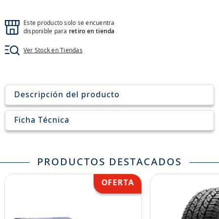
8
.
john deere
9
.
aceite
Este producto solo se encuentra
disponible para
retiro en tienda
10
.
jockey john deere
Ver Stock en Tiendas
Descripción del producto
Ficha Técnica
PRODUCTOS DESTACADOS