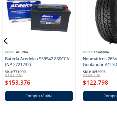
AC Delco
Yokohama
Batería Acedelco S59542 830CCA
Neumáticos 265/
(NP 2721232)
Ge
SKU
:
771090
SKU
:
1052993
$
191
.
720
$
133
.
476
$
153
.
376
$
122
.
798
Compra rápida
Compra