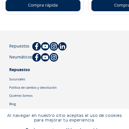
Compra rápida
Compra
Repuestos
Neumáticos
Repuestos
Sucursales
Política de cambio y devolución
Quiénes Somos
Blog
Cyber
Al navegar en nuestro sitio aceptas el uso de cookies
Ingresa tu ubicación para ver los productos disponibles en tu zona
.
para mejorar tu experiencia.
Descartar
Ingresar mi ubicación
Categorías