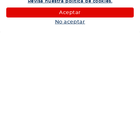
Revisa nuestra política de cookies.
Camiones
Aceptar
Maquinaria
No aceptar
Autos
Neumáticos
Shop
Corporativo
Ética corporativa
Trabaja con nosotros
Política Sistema Gestión Integrado
Hablemos
600 360 6200
Centro de Ayuda
Medios de Pago