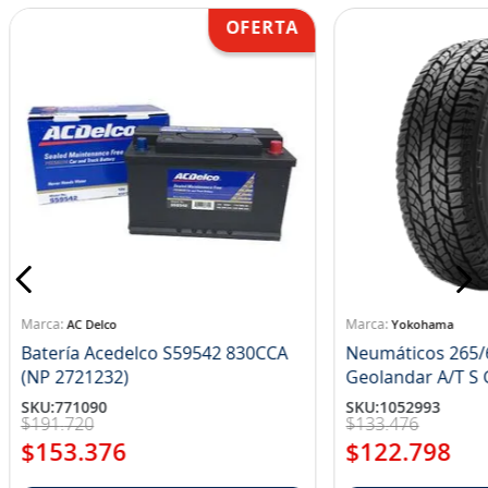
AC Delco
Yokohama
Batería Acedelco S59542 830CCA
Neumáticos 265/
(NP 2721232)
Ge
SKU
:
771090
SKU
:
1052993
$
191
.
720
$
133
.
476
$
153
.
376
$
122
.
798