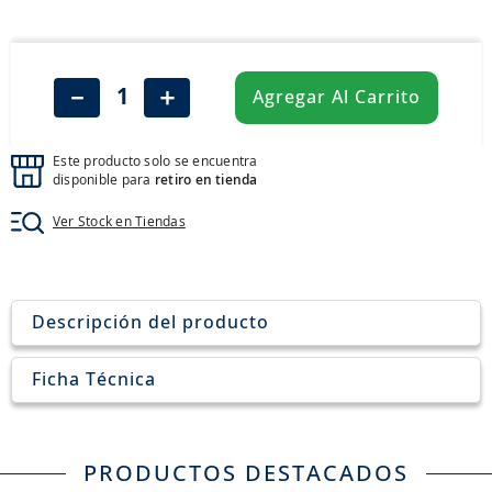
8
.
john deere
9
.
aceite
10
.
jockey john deere
－
＋
Agregar Al Carrito
Este producto solo se encuentra
disponible para
retiro en tienda
Ver Stock en Tiendas
Descripción del producto
Ficha Técnica
PRODUCTOS DESTACADOS