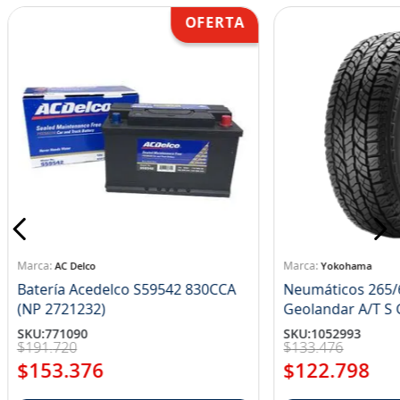
AC Delco
Yokohama
Batería Acedelco S59542 830CCA
Neumáticos 265/
(NP 2721232)
Ge
SKU
:
771090
SKU
:
1052993
$
191
.
720
$
133
.
476
$
153
.
376
$
122
.
798