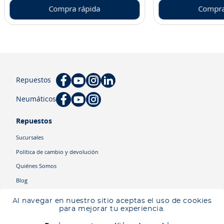
Compra rápida
Compra
Repuestos
Neumáticos
Repuestos
Sucursales
Política de cambio y devolución
Quiénes Somos
Blog
Cyber
Al navegar en nuestro sitio aceptas el uso de cookies
Ingresa tu ubicación para ver los productos disponibles en tu zona
.
para mejorar tu experiencia.
Descartar
Ingresar mi ubicación
Categorías