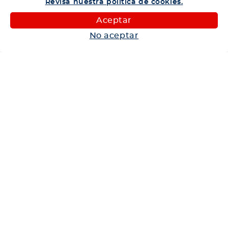
Revisa nuestra política de cookies.
Camiones
Aceptar
Maquinaria
No aceptar
Autos
Neumáticos
Shop
Corporativo
Ética corporativa
Trabaja con nosotros
Política Sistema Gestión Integrado
Hablemos
600 360 6200
Centro de Ayuda
Medios de Pago