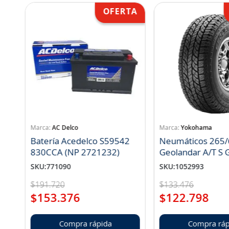
AC Delco
Yokohama
Batería Acedelco S59542
Neumáticos 265/
830CCA (NP 2721232)
Geo
SKU
:
771090
SKU
:
1052993
$
191
.
720
$
133
.
476
$
153
.
376
$
122
.
798
Compra rápida
Compra ráp