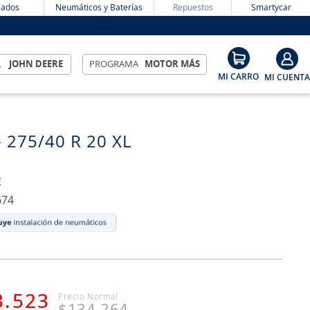
ados
Neumáticos y Baterías
Repuestos
Smartycar
L
JOHN DEERE
PROGRAMA
MOTOR MÁS
- 275/40 R 20 XL
E
674
3
.
523