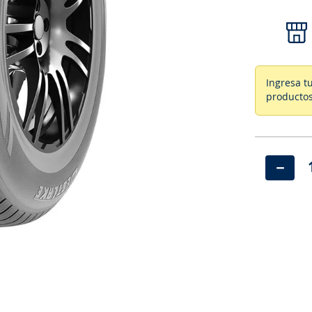
Ingresa t
productos
－