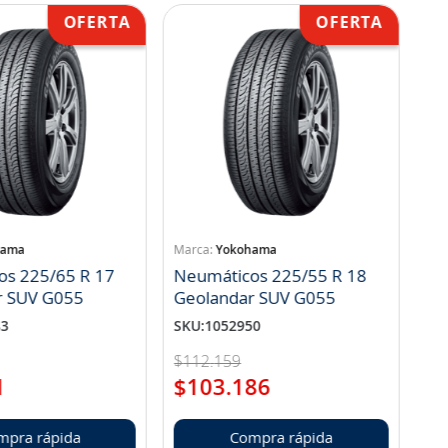
hama
Yokohama
os 225/65 R 17
Neumáticos 225/55 R 18
r SUV G055
Geolandar SUV G055
83
SKU
:
1052950
$
112
.
159
1
$
103
.
186
mpra rápida
Compra rápida