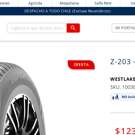
iones
Agrícola
Maquinaria
Salfa Rent
Us
DESPACHO A TODO CHILE (Excluye Neumáticos)
Ingresa lo que deseas encontrar
MI PORTA
Z-203 
WESTLAK
:
1003
$
12