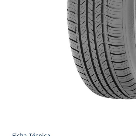
8
.
aceite
9
.
255
10
.
neumáticos 235