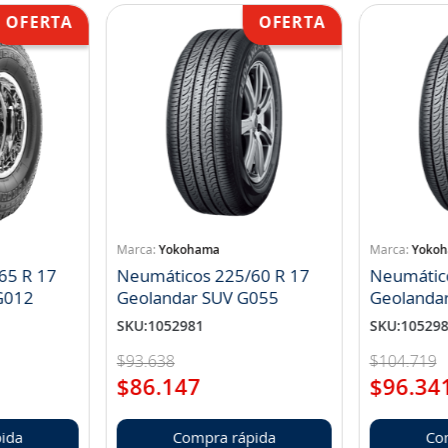
Yokohama
Yoko
65 R 17
Neumáticos 225/60 R 17
Neumátic
landar A/T S G012
Geolandar SUV G055
Geolanda
SKU
:
1052981
SKU
:
10529
$
93
.
638
$
104
.
719
$
86
.
147
$
96
.
34
ida
Compra rápida
Co