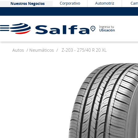
Corporativo
Automotriz
Cam
Nuestros Negocios
Ingresa tu
Ubicación
Autos
Neumáticos
Z-203 - 275/40 R 20 XL
TÉRMINOS MÁS BUSCADOS
1
.
bateria
2
.
neumáticos
3
.
westlake
4
.
yokohama
5
.
chevrolet
6
.
jockey
7
.
john deere