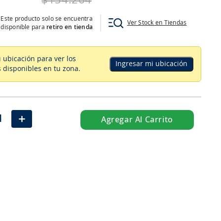
$
134
.
264
Este producto solo se encuentra
Ver Stock en Tiendas
disponible para
retiro en tienda
u ubicación para ver los
Ingresar mi ubicación
 disponibles en tu zona
.
＋
Agregar Al Carrito