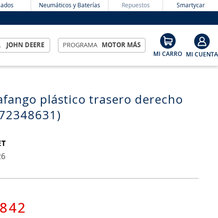
ados
Neumáticos y Baterías
Repuestos
Smartycar
L
JOHN DEERE
PROGRAMA
MOTOR MÁS
fango plástico trasero derecho
972348631)
ET
26
842