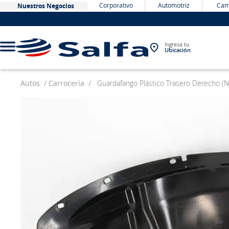
Corporativo
Automotriz
Cam
Nuestros Negocios
Ingresa tu
Ubicación
Autos
Carrocería
Guardafango Plástico Trasero Derecho 
TÉRMINOS MÁS BUSCADOS
1
.
bateria
2
.
neumáticos
3
.
westlake
4
.
yokohama
5
.
jockey
6
.
215
7
.
chevrolet