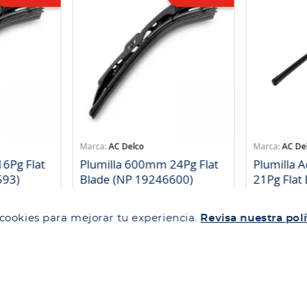
AC Delco
AC De
6Pg Flat
Plumilla 600mm 24Pg Flat
Plumilla 
593)
Blade (NP 19246600)
21Pg Flat
SKU
:
813250
SKU
:
81324
 cookies para mejorar tu experiencia.
Revisa nuestra polí
$
12
.
284
$
8990
$
9213
$
6743
ida
Compra rápida
Co