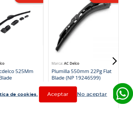
lco
AC Delco
Acdelco 525Mm
Plumilla 550mm 22Pg Flat
 Blade
Blade (NP 19246599)
8
SKU
:
813249
Aceptar
No aceptar
tica de cookies.
$
8990
$
7192
mpra rápida
Compra rápida