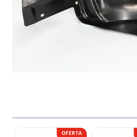
8
.
john deere
9
.
aceite
10
.
jockey john deere