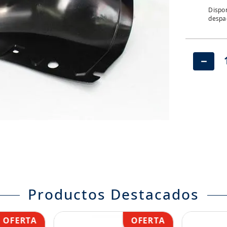
Dispon
despac
－
Productos Destacados