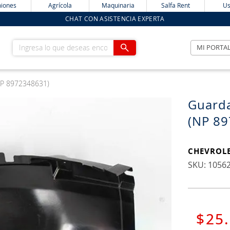
iones
Agrícola
Maquinaria
Salfa Rent
Us
CHAT CON ASISTENCIA EXPERTA
Ingresa lo que deseas encontrar
MI PORTA
(NP 8972348631)
Guarda
(NP 8
CHEVROL
:
1056
$
25
.