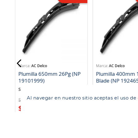
AC Delco
AC Delco
Plumilla 650mm 26Pg (NP
Plumilla 400mm 1
19101999)
Blade (NP 19246
SKU
:
813242
SKU
:
813243
Al navegar en nuestro sitio aceptas el uso de
$
8519
$
8486
$
6389
$
6364
Compra rápida
Compra ráp