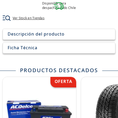
7
.
chevrolet
Disponible para
despacho a todo Chile
8
.
john deere
Ver Stock en Tiendas
9
.
aceite
10
.
jockey john deere
Descripción del producto
Ficha Técnica
PRODUCTOS DESTACADOS