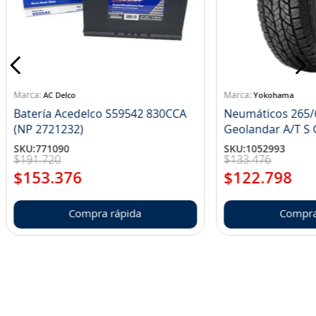
AC Delco
Yokohama
Batería Acedelco S59542 830CCA
Neumáticos 265/
(NP 2721232)
Ge
SKU
:
771090
SKU
:
1052993
$
191
.
720
$
133
.
476
$
153
.
376
$
122
.
798
Compra rápida
Compra