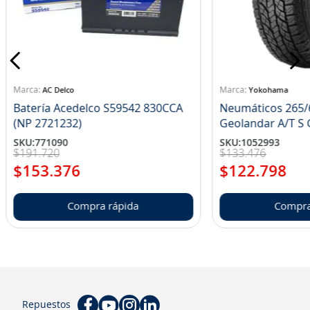
8
.
aceite
9
.
255
10
.
neumáticos 235
AC Delco
Yokohama
Batería Acedelco S59542 830CCA
Neumáticos 265/
(NP 2721232)
Ge
SKU
:
771090
SKU
:
1052993
$
191
.
720
$
133
.
476
$
153
.
376
$
122
.
798
Compra rápida
Compra
Repuestos