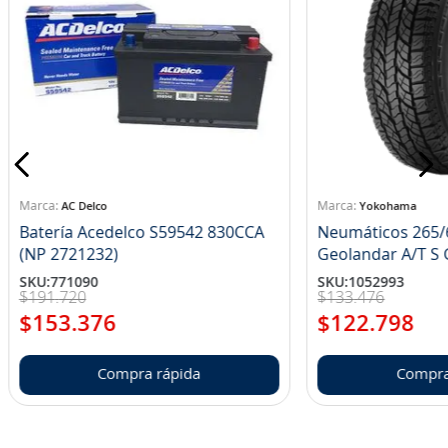
AC Delco
Yokohama
Batería Acedelco S59542 830CCA
Neumáticos 265/
(NP 2721232)
Ge
SKU
:
771090
SKU
:
1052993
$
191
.
720
$
133
.
476
$
153
.
376
$
122
.
798
Compra rápida
Compra