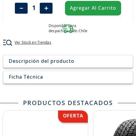
8
.
aceite
－
＋
Agregar Al Carrito
9
.
255
10
.
neumáticos 235
Disponible para
despacho a todo Chile
Ver Stock en Tiendas
Descripción del producto
Ficha Técnica
PRODUCTOS DESTACADOS